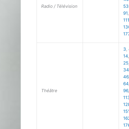
Radio / Télévision
53
91
111
13
17
3
,
14
25
34
46
64
Théâtre
96
11
12
15
16
17