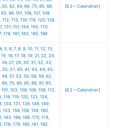
,
55
,
62
,
64
,
69
,
75
,
85
,
88
,
[6.3 – Calendrier]
,
93
,
96
,
101
,
106
,
107
,
109
,
,
112
,
113
,
116
,
119
,
120
,
128
,
0
,
131
,
151
,
154
,
155
,
170
,
7
,
178
,
181
,
183
,
185
,
186
4
,
5
,
6
,
7
,
8
,
9
,
10
,
11
,
12
,
13
,
,
15
,
16
,
17
,
18
,
19
,
21
,
22
,
23
,
,
26
,
27
,
29
,
30
,
31
,
32
,
33
,
,
35
,
37
,
40
,
41
,
43
,
44
,
45
,
,
49
,
51
,
53
,
55
,
58
,
59
,
62
,
,
69
,
75
,
80
,
85
,
88
,
91
,
93
,
,
101
,
103
,
106
,
108
,
109
,
112
,
[6.3 – Calendrier]
3
,
116
,
119
,
120
,
123
,
124
,
8
,
130
,
131
,
136
,
146
,
149
,
1
,
153
,
156
,
158
,
159
,
160
,
2
,
163
,
166
,
168
,
170
,
174
,
6
,
178
,
179
,
180
,
181
,
182
,