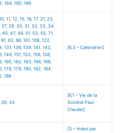
3
,
184
,
185
,
186
10
,
11
,
12
,
15
,
16
,
17
,
21
,
23
,
,
27
,
29
,
30
,
31
,
32
,
33
,
34
,
,
45
,
47
,
48
,
51
,
53
,
55
,
71
,
,
91
,
93
,
96
,
101
,
108
,
122
,
3
,
131
,
136
,
139
,
141
,
143
,
[6.3 – Calendrier]
6
,
149
,
151
,
153
,
156
,
158
,
9
,
160
,
162
,
163
,
166
,
168
,
0
,
178
,
179
,
180
,
182
,
184
,
5
,
186
[6.1 – Vie de la
,
29
,
34
Société Paul
Claudel]
[3 – Index par