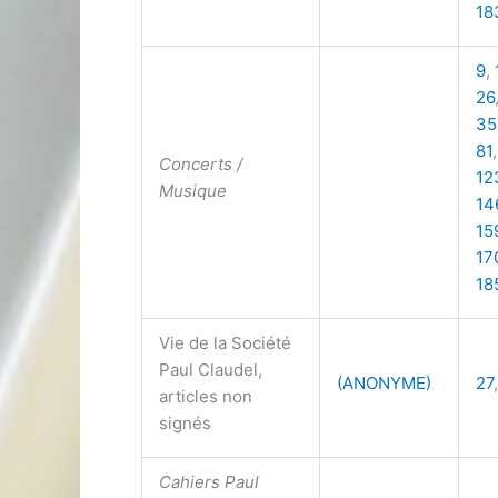
18
9
,
26
35
81
Concerts /
12
Musique
14
15
17
18
Vie de la Société
Paul Claudel,
(ANONYME)
27
articles non
signés
Cahiers Paul