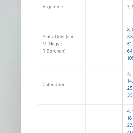
Argentine
7
,
8
,
Etats-Unis (voir
33
M. Nagy ;
51
R.Berchan)
64
10
3
,
14
Calendrier
25
35
4
,
16
27
40