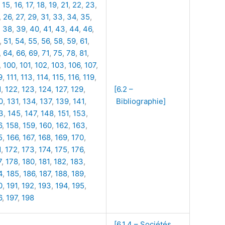
,
15
,
16
,
17
,
18
,
19
,
21
,
22
,
23
,
,
26
,
27
,
29
,
31
,
33
,
34
,
35
,
,
38
,
39
,
40
,
41
,
43
,
44
,
46
,
,
51
,
54
,
55
,
56
,
58
,
59
,
61
,
,
64
,
66
,
69
,
71
,
75
,
78
,
81
,
,
100
,
101
,
102
,
103
,
106
,
107
,
9
,
111
,
113
,
114
,
115
,
116
,
119
,
1
,
122
,
123
,
124
,
127
,
129
,
[6.2 –
0
,
131
,
134
,
137
,
139
,
141
,
Bibliographie]
3
,
145
,
147
,
148
,
151
,
153
,
6
,
158
,
159
,
160
,
162
,
163
,
5
,
166
,
167
,
168
,
169
,
170
,
1
,
172
,
173
,
174
,
175
,
176
,
7
,
178
,
180
,
181
,
182
,
183
,
4
,
185
,
186
,
187
,
188
,
189
,
0
,
191
,
192
,
193
,
194
,
195
,
6
,
197
,
198
[6.1.4 – Sociétés