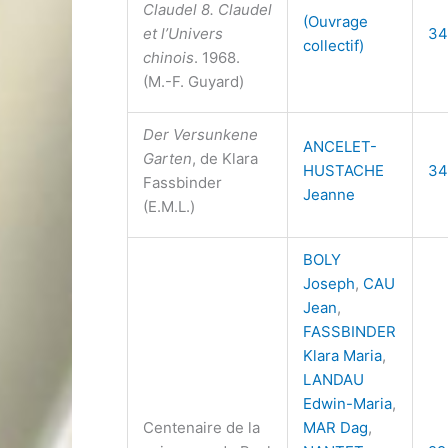
Claudel 8. Claudel
(Ouvrage
et l’Univers
34
collectif)
chinois
. 1968.
(M.-F. Guyard)
Der Versunkene
ANCELET-
Garten
, de Klara
HUSTACHE
34
Fassbinder
Jeanne
(E.M.L.)
BOLY
Joseph
,
CAU
Jean
,
FASSBINDER
Klara Maria
,
LANDAU
Edwin-Maria
,
Centenaire de la
MAR Dag
,