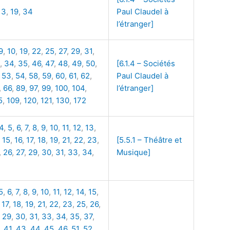
13
,
19
,
34
Paul Claudel à
l’étranger]
9
,
10
,
19
,
22
,
25
,
27
,
29
,
31
,
,
34
,
35
,
46
,
47
,
48
,
49
,
50
,
[6.1.4 – Sociétés
,
53
,
54
,
58
,
59
,
60
,
61
,
62
,
Paul Claudel à
,
66
,
89
,
97
,
99
,
100
,
104
,
l’étranger]
5
,
109
,
120
,
121
,
130
,
172
4
,
5
,
6
,
7
,
8
,
9
,
10
,
11
,
12
,
13
,
,
15
,
16
,
17
,
18
,
19
,
21
,
22
,
23
,
[5.5.1 – Théâtre et
,
26
,
27
,
29
,
30
,
31
,
33
,
34
,
Musique]
5
,
6
,
7
,
8
,
9
,
10
,
11
,
12
,
14
,
15
,
,
17
,
18
,
19
,
21
,
22
,
23
,
25
,
26
,
,
29
,
30
,
31
,
33
,
34
,
35
,
37
,
,
41
,
43
,
44
,
45
,
46
,
51
,
52
,