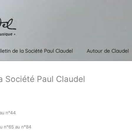
lletin de la Société Paul Claudel
Autour de Claudel
la Société Paul Claudel
 au n°44
du n°65 au n°84