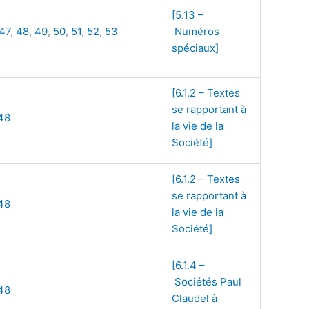
[5.13 –
47
,
48
,
49
,
50
,
51
,
52
,
53
Numéros
spéciaux]
[6.1.2 – Textes
se rapportant à
48
la vie de la
Société]
[6.1.2 – Textes
se rapportant à
48
la vie de la
Société]
[6.1.4 –
Sociétés Paul
48
Claudel à