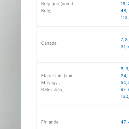
Belgique (voir J.
19
,
Boly)
48
,
113
7
,
8
Canada
31
,
8
,
9
Etats-Unis (voir
34
,
M. Nagy ;
54
,
R.Berchan)
97
,
130
Finlande
47
,