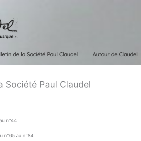
lletin de la Société Paul Claudel
Autour de Claudel
la Société Paul Claudel
 au n°44
du n°65 au n°84