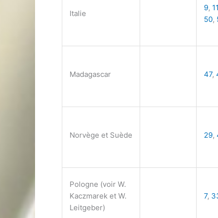
9
,
1
Italie
50
,
Madagascar
47
,
Norvège et Suède
29
,
Pologne (voir W.
Kaczmarek et W.
7
,
3
Leitgeber)