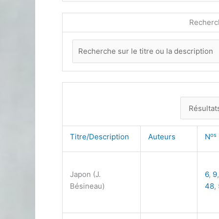
Recherc
os
Titre/Description
Auteurs
N
Japon (J.
6
,
9
Bésineau)
48
,