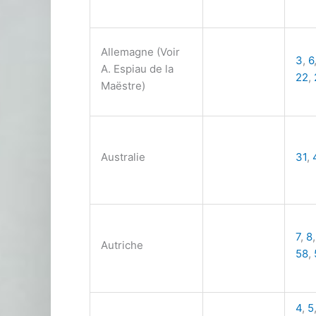
Allemagne (Voir
3
,
6
A. Espiau de la
22
,
Maëstre)
Australie
31
,
7
,
8
Autriche
58
,
4
,
5