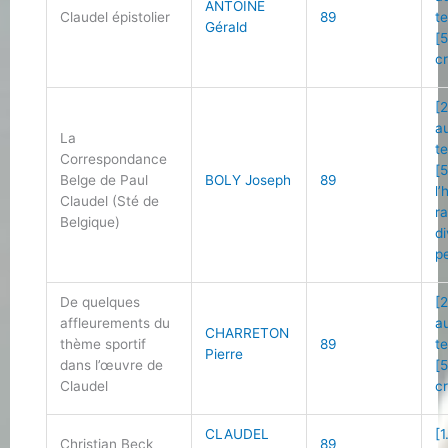
ANTOINE
Claudel épistolier
89
t
Gérald
[
cr
[2
a
La
t
Correspondance
[5
Belge de Paul
BOLY Joseph
89
l
Claudel (Sté de
r
Belgique)
d
p
De quelques
[2
affleurements du
a
CHARRETON
thème sportif
89
t
Pierre
dans l’œuvre de
[
Claudel
cr
CLAUDEL
[1
Christian Beck
89