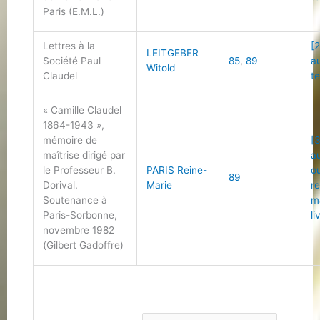
Paris (E.M.L.)
Lettres à la
[2
LEITGEBER
Société Paul
85
,
89
a
Witold
Claudel
t
« Camille Claudel
1864-1943 »,
mémoire de
[
maîtrise dirigé par
a
le Professeur B.
PARIS Reine-
o
89
Dorival.
Marie
r
Soutenance à
m
Paris-Sorbonne,
li
novembre 1982
(Gilbert Gadoffre)