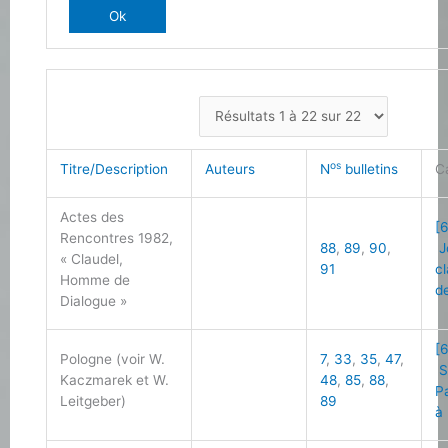
os
Titre/Description
Auteurs
N
bulletins
C
Actes des
[6
Rencontres 1982,
88
,
89
,
90
,
J
« Claudel,
91
c
Homme de
d
Dialogue »
[6
Pologne (voir W.
7
,
33
,
35
,
47
,
S
Kaczmarek et W.
48
,
85
,
88
,
P
Leitgeber)
89
à 