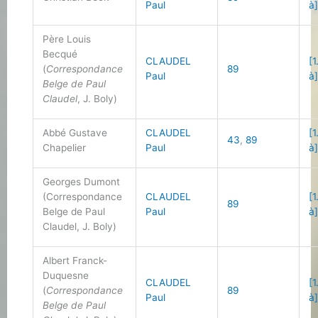
Paul
à
Père Louis
Becqué
CLAUDEL
[1
(
Correspondance
89
Paul
à
Belge de Paul
Claudel
, J. Boly)
Abbé Gustave
CLAUDEL
[1
43
,
89
Chapelier
Paul
à
Georges Dumont
(Correspondance
CLAUDEL
[1
89
Belge de Paul
Paul
à
Claudel, J. Boly)
Albert Franck-
Duquesne
CLAUDEL
[1
(
Correspondance
89
Paul
à
Belge de Paul