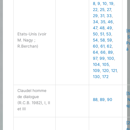
8
,
9
,
10
,
19
,
22
,
25
,
27
,
29
,
31
,
33
,
34
,
35
,
46
,
47
,
48
,
49
,
[6
Etats-Unis (voir
50
,
51
,
53
,
S
M. Nagy ;
54
,
58
,
59
,
P
R.Berchan)
60
,
61
,
62
,
à 
64
,
66
,
89
,
97
,
99
,
100
,
104
,
105
,
109
,
120
,
121
,
130
,
172
Claudel homme
[5
de dialogue
88
,
89
,
90
N
(R.C.B. 1982), I, II
s
et III
[2
a