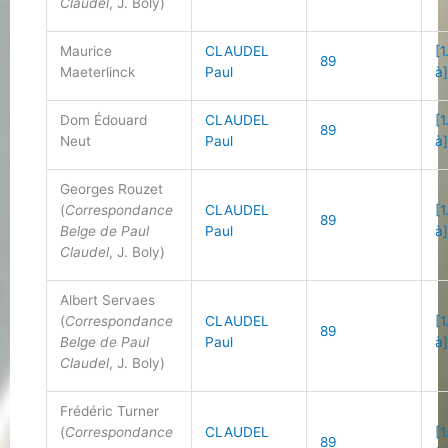
Claudel
, J. Boly)
Maurice
CLAUDEL
[1
89
Maeterlinck
Paul
à
Dom Édouard
CLAUDEL
[1
89
Neut
Paul
à
Georges Rouzet
(
Correspondance
CLAUDEL
[1
89
Belge de Paul
Paul
à
Claudel
, J. Boly)
Albert Servaes
(
Correspondance
CLAUDEL
[1
89
Belge de Paul
Paul
à
Claudel
, J. Boly)
Frédéric Turner
(
Correspondance
CLAUDEL
[1
89