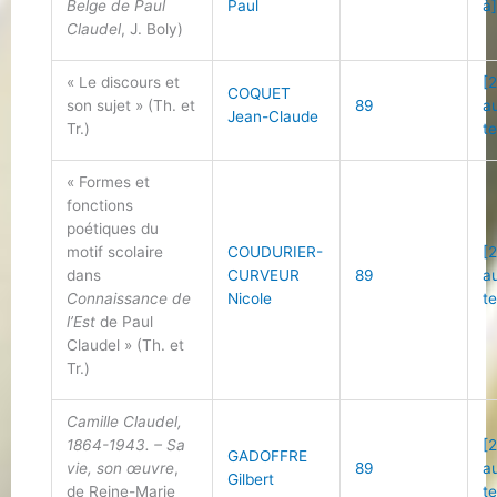
Belge de Paul
Paul
à
Claudel
, J. Boly)
« Le discours et
[2
COQUET
son sujet » (Th. et
89
a
Jean-Claude
Tr.)
t
« Formes et
fonctions
poétiques du
motif scolaire
COUDURIER-
[2
dans
CURVEUR
89
a
Connaissance de
Nicole
t
l’Est
de Paul
Claudel » (Th. et
Tr.)
Camille Claudel,
1864-1943. – Sa
[2
GADOFFRE
vie, son œuvre
,
89
a
Gilbert
de Reine-Marie
t