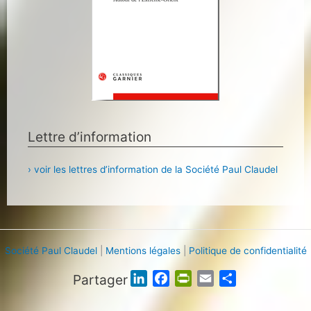
Lettre d’information
› voir les lettres d’information de la Société Paul Claudel
Société Paul Claudel
|
Mentions légales
|
Politique de confidentialité
Partager
L
F
P
E
P
i
a
r
m
a