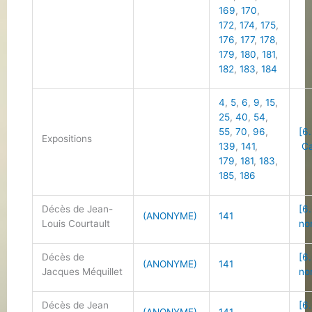
169
,
170
,
172
,
174
,
175
,
176
,
177
,
178
,
179
,
180
,
181
,
182
,
183
,
184
4
,
5
,
6
,
9
,
15
,
25
,
40
,
54
,
55
,
70
,
96
,
[6
Expositions
139
,
141
,
Ca
179
,
181
,
183
,
185
,
186
Décès de Jean-
[6
(ANONYME)
141
Louis Courtault
no
Décès de
[6
(ANONYME)
141
Jacques Méquillet
no
Décès de Jean
[6