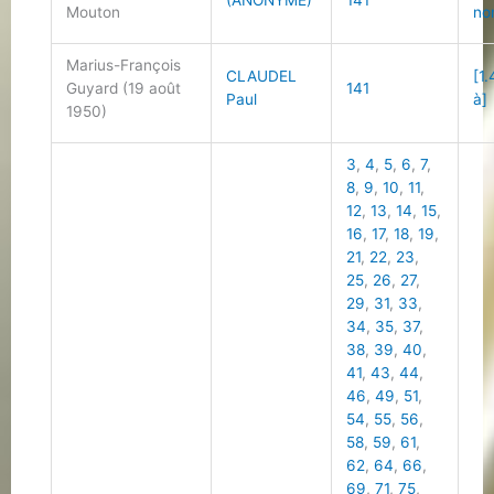
(ANONYME)
141
Mouton
no
Marius-François
CLAUDEL
[1.
Guyard (19 août
141
Paul
à]
1950)
3
,
4
,
5
,
6
,
7
,
8
,
9
,
10
,
11
,
12
,
13
,
14
,
15
,
16
,
17
,
18
,
19
,
21
,
22
,
23
,
25
,
26
,
27
,
29
,
31
,
33
,
34
,
35
,
37
,
38
,
39
,
40
,
41
,
43
,
44
,
46
,
49
,
51
,
54
,
55
,
56
,
58
,
59
,
61
,
62
,
64
,
66
,
69
,
71
,
75
,