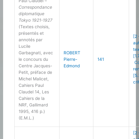
Paul Claudel –
Correspondance
diplomatique
Tokyo 1921-1927
(Textes choisis,
présentés et
[2
annotés par
au
Lucile
te
Garbagnati, avec
ROBERT
[1.
le concours du
Pierre-
141
Co
Centre Jacques-
Edmond
re
Petit, préface de
[5
Michel Malicet,
cri
Cahiers Paul
Claudel 14, Les
Cahiers de la
NRF, Gallimard
1995, 416 p.)
(E.M.L.)
[2