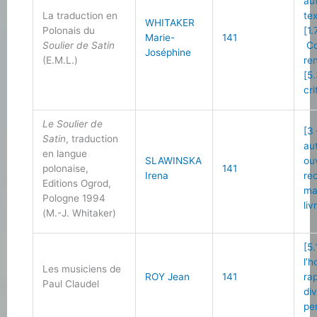
au
La traduction en
te
WHITAKER
Polonais du
[1.
Marie-
141
Soulier de Satin
Co
Joséphine
(E.M.L.)
re
[5
cri
Le Soulier de
[3
Satin
, traduction
au
en langue
SLAWINSKA
ou
polonaise,
141
Irena
re
Editions Ogrod,
ma
Pologne 1994
liv
(M.-J. Whitaker)
[5.
l’
Les musiciens de
ROY Jean
141
ra
Paul Claudel
di
pe