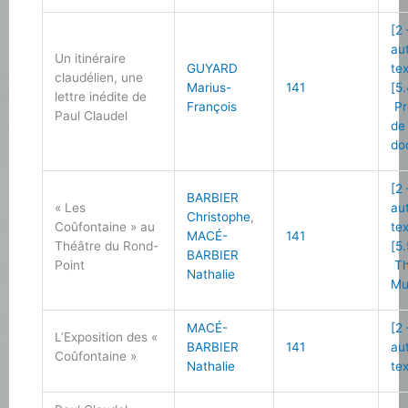
[2
au
Un itinéraire
GUYARD
te
claudélien, une
Marius-
141
[5.
lettre inédite de
François
Pr
Paul Claudel
de
do
[2
BARBIER
« Les
au
Christophe
,
Coûfontaine » au
te
MACÉ-
141
Théâtre du Rond-
[5.
BARBIER
Point
Th
Nathalie
Mu
MACÉ-
[2
L’Exposition des «
BARBIER
141
au
Coûfontaine »
Nathalie
te