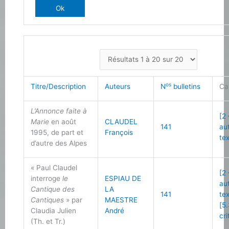
os
Titre/Description
Auteurs
N
bulletins
Ca
L’Annonce faite à
[2
Marie
en août
CLAUDEL
141
au
1995, de part et
François
te
d’autre des Alpes
« Paul Claudel
[2
interroge
le
ESPIAU DE
au
Cantique des
LA
141
te
Cantiques
» par
MAESTRE
[5
Claudia Julien
André
cri
(Th. et Tr.)