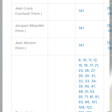
Jean-Louis
[5.
141
Courtault (Hom.)
Ho
Jacques Méquillet
[5.
141
(Hom.)
Ho
Jean Mouton
[5.
141
(Hom.)
Ho
9
,
10
,
11
,
12
,
15
,
16
,
17
,
21
,
23
,
26
,
27
,
29
,
30
,
31
,
32
,
33
,
34
,
35
,
45
,
47
,
48
,
51
,
53
,
55
,
71
,
81
,
91
,
93
,
96
,
101
,
108
,
122
,