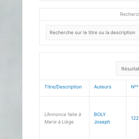
Recherc
os
Titre/Description
Auteurs
N
L’Annonce faite à
BOLY
122
Marie
à Liège
Joseph