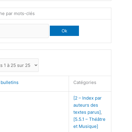
he par mots-clés
bulletins
Catégories
[2 – Index par
auteurs des
textes parus]
,
[5.5.1 – Théâtre
et Musique]