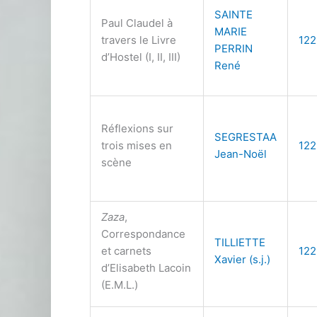
SAINTE
Paul Claudel à
MARIE
travers le Livre
122
PERRIN
d’Hostel (I, II, III)
René
Réflexions sur
SEGRESTAA
trois mises en
122
Jean-Noël
scène
Zaza
,
Correspondance
TILLIETTE
et carnets
122
Xavier (s.j.)
d’Elisabeth Lacoin
(E.M.L.)