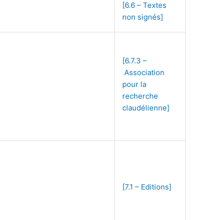
[6.6 – Textes
non signés]
[6.7.3 –
Association
pour la
recherche
claudélienne]
[7.1 – Editions]