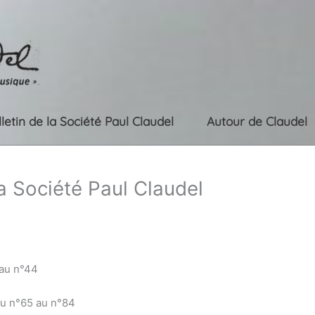
lletin de la Société Paul Claudel
Autour de Claudel
la Société Paul Claudel
 au n°44
du n°65 au n°84