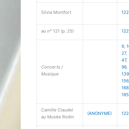
Silvia Montfort
122
au n° 121 (p. 25)
122
9
,
1
27
,
47
,
Concerts /
96
,
Musique
139
156
168
185
Camille Claudel
(ANONYME)
122
au Musée Rodin