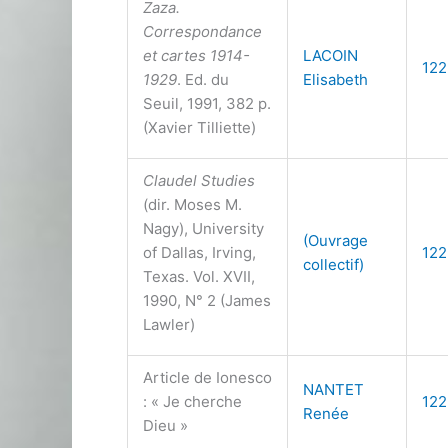
Zaza.
Correspondance
et cartes 1914-
LACOIN
122
1929
. Ed. du
Elisabeth
Seuil, 1991, 382 p.
(Xavier Tilliette)
Claudel Studies
(dir. Moses M.
Nagy), University
(Ouvrage
of Dallas, Irving,
122
collectif)
Texas. Vol. XVII,
1990, N° 2 (James
Lawler)
Article de Ionesco
NANTET
: « Je cherche
122
Renée
Dieu »