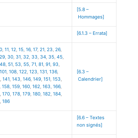
[5.8 –
Hommages]
[6.1.3 – Errata]
0
,
11
,
12
,
15
,
16
,
17
,
21
,
23
,
26
,
29
,
30
,
31
,
32
,
33
,
34
,
35
,
45
,
48
,
51
,
53
,
55
,
71
,
81
,
91
,
93
,
101
,
108
,
122
,
123
,
131
,
136
,
[6.3 –
,
141
,
143
,
146
,
149
,
151
,
153
,
Calendrier]
,
158
,
159
,
160
,
162
,
163
,
166
,
,
170
,
178
,
179
,
180
,
182
,
184
,
,
186
[6.6 – Textes
non signés]