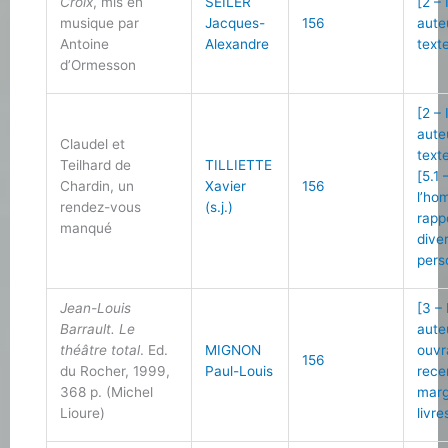
Croix
, mis en
SEILER
[2 –
musique par
Jacques-
156
aute
Antoine
Alexandre
text
d’Ormesson
[2 –
aute
Claudel et
text
Teilhard de
TILLIETTE
[5.1 
Chardin, un
Xavier
156
l’ho
rendez-vous
(s.j.)
rapp
manqué
dive
pers
Jean-Louis
[3 –
Barrault. Le
aute
théâtre total
. Ed.
MIGNON
ouvr
156
du Rocher, 1999,
Paul-Louis
rece
368 p. (Michel
marg
Lioure)
livre