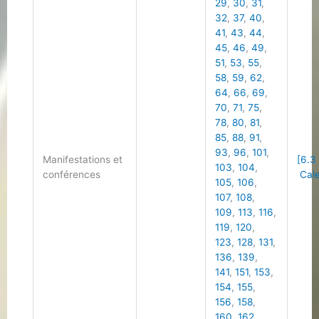
29
,
30
,
31
,
32
,
37
,
40
,
41
,
43
,
44
,
45
,
46
,
49
,
51
,
53
,
55
,
58
,
59
,
62
,
64
,
66
,
69
,
70
,
71
,
75
,
78
,
80
,
81
,
85
,
88
,
91
,
93
,
96
,
101
,
Manifestations et
[6.3
103
,
104
,
conférences
Cale
105
,
106
,
107
,
108
,
109
,
113
,
116
,
119
,
120
,
123
,
128
,
131
,
136
,
139
,
141
,
151
,
153
,
154
,
155
,
156
,
158
,
160
,
162
,