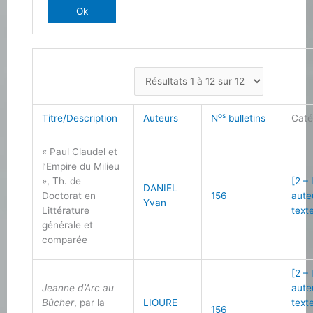
os
Titre/Description
Auteurs
N
bulletins
Caté
« Paul Claudel et
l’Empire du Milieu
», Th. de
[2 –
DANIEL
Doctorat en
156
aute
Yvan
Littérature
text
générale et
comparée
[2 –
Jeanne d’Arc au
aute
Bûcher
, par la
LIOURE
text
156