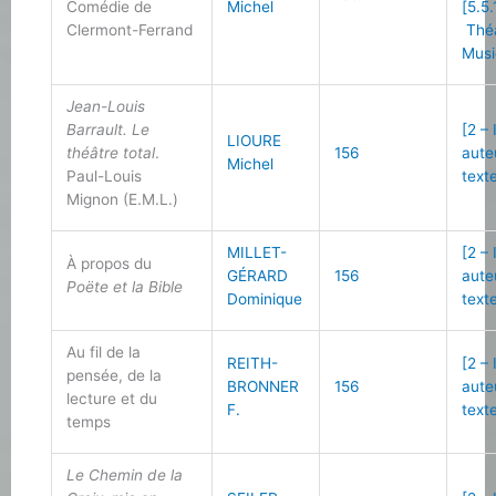
Comédie de
Michel
[5.5.
Clermont-Ferrand
Théâ
Musi
Jean-Louis
Barrault. Le
[2 –
LIOURE
théâtre total
.
156
aute
Michel
Paul-Louis
text
Mignon (E.M.L.)
MILLET-
[2 –
À propos du
GÉRARD
156
aute
Poëte et la Bible
Dominique
text
Au fil de la
REITH-
[2 –
pensée, de la
BRONNER
156
aute
lecture et du
F.
text
temps
Le Chemin de la