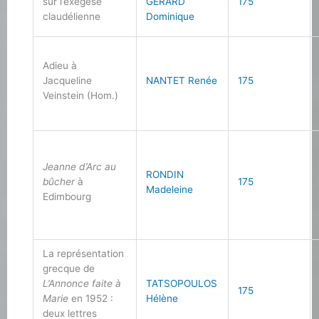
sur l’exégèse
GÉRARD
175
claudélienne
Dominique
Adieu à
Jacqueline
NANTET Renée
175
Veinstein (Hom.)
Jeanne d’Arc au
RONDIN
bûcher
à
175
Madeleine
Edimbourg
La représentation
grecque de
L’Annonce faite à
TATSOPOULOS
175
Marie
en 1952 :
Hélène
deux lettres