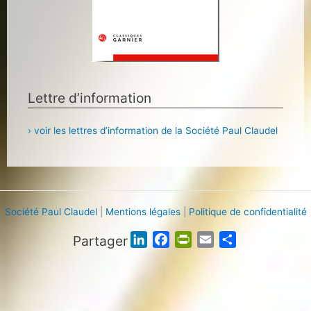
Lettre d’information
› voir les lettres d’information de la Société Paul Claudel
Société Paul Claudel
|
Mentions légales
|
Politique de confidentialité
Partager
L
F
P
E
P
i
a
r
m
a
n
c
i
a
r
k
e
n
i
t
e
b
t
l
a