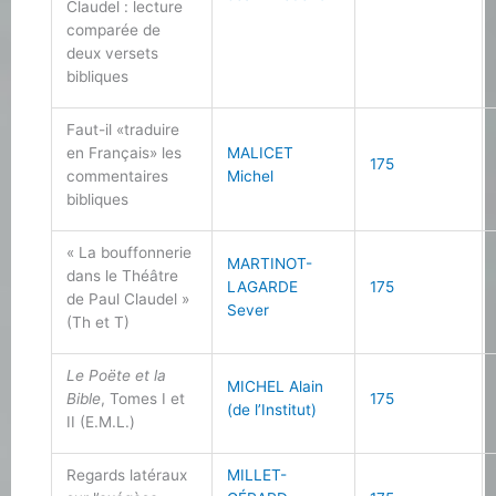
Claudel : lecture
comparée de
deux versets
bibliques
Faut-il «traduire
en Français» les
MALICET
175
commentaires
Michel
bibliques
« La bouffonnerie
MARTINOT-
dans le Théâtre
LAGARDE
175
de Paul Claudel »
Sever
(Th et T)
Le Poëte et la
MICHEL Alain
Bible
, Tomes I et
175
(de l’Institut)
II (E.M.L.)
Regards latéraux
MILLET-