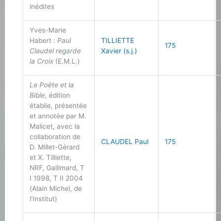
inédites
Yves-Marie
Habert :
Paul
TILLIETTE
175
Claudel regarde
Xavier (s.j.)
la Croix
(E.M.L.)
Le Poëte et la
Bible
, édition
établie, présentée
et annotée par M.
Malicet, avec la
collaboration de
CLAUDEL Paul
175
D. Millet-Gérard
et X. Tilliette,
NRF, Gallimard, T
I 1998, T II 2004
(Alain Michel, de
l’Institut)