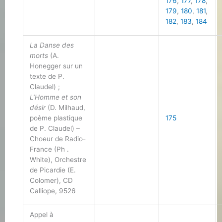
176
,
177
,
178
,
179
,
180
,
181
,
182
,
183
,
184
La Danse des
morts
(A.
Honegger sur un
texte de P.
Claudel) ;
L’Homme et son
désir
(D. Milhaud,
poème plastique
175
de P. Claudel) –
Choeur de Radio-
France (Ph .
White), Orchestre
de Picardie (E.
Colomer), CD
Calliope, 9526
Appel à