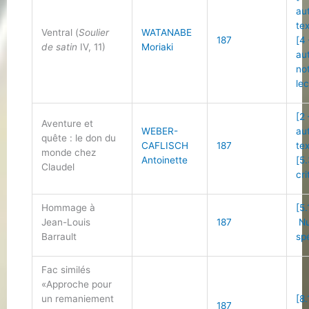
au
te
Ventral (
Soulier
WATANABE
187
[4
de satin
IV, 11)
Moriaki
au
no
le
[2
Aventure et
WEBER-
au
quête : le don du
CAFLISCH
187
te
monde chez
Antoinette
[5
Claudel
cri
Hommage à
[5.
Jean-Louis
187
Nu
Barrault
sp
Fac similés
«Approche pour
un remaniement
[8.
187