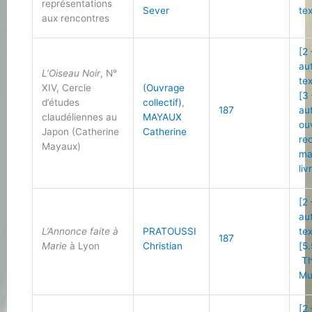
représentations
Sever
te
aux rencontres
[2
au
L’Oiseau Noir
, N°
te
XIV, Cercle
(Ouvrage
[3
d’études
collectif)
,
187
au
claudéliennes au
MAYAUX
ou
Japon (Catherine
Catherine
re
Mayaux)
ma
liv
[2
au
L’Annonce faite à
PRATOUSSI
te
187
Marie
à Lyon
Christian
[5.
Th
Mu
[2