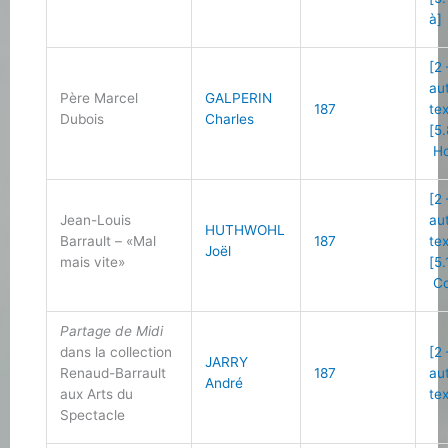
à]
[2
au
Père Marcel
GALPERIN
187
te
Dubois
Charles
[5.
Ho
[2
Jean-Louis
au
HUTHWOHL
Barrault – «Mal
187
te
Joël
mais vite»
[5.
Co
Partage de Midi
dans la collection
[2
JARRY
Renaud-Barrault
187
au
André
aux Arts du
te
Spectacle