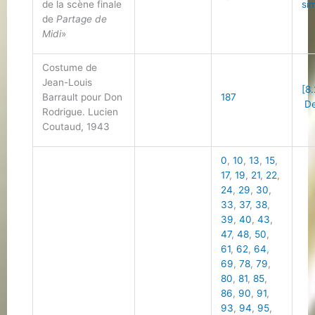
de la scène finale
sim
de
Partage de
Midi
»
Costume de
Jean-Louis
[8.
Barrault pour Don
187
De
Rodrigue. Lucien
Coutaud, 1943
0
,
10
,
13
,
15
,
17
,
19
,
21
,
22
,
24
,
29
,
30
,
33
,
37
,
38
,
39
,
40
,
43
,
47
,
48
,
50
,
61
,
62
,
64
,
69
,
78
,
79
,
80
,
81
,
85
,
86
,
90
,
91
,
93
,
94
,
95
,