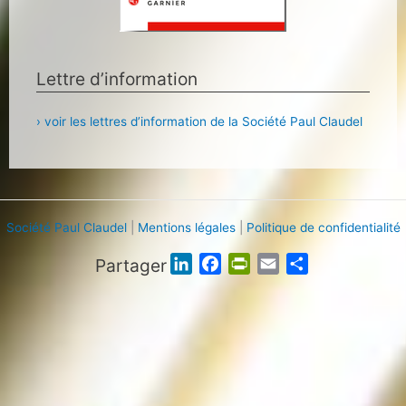
Lettre d’information
› voir les lettres d’information de la Société Paul Claudel
Société Paul Claudel
|
Mentions légales
|
Politique de confidentialité
Partager
L
F
P
E
P
i
a
r
m
a
n
c
i
a
r
k
e
n
i
t
e
b
t
l
a
d
o
F
g
I
o
r
e