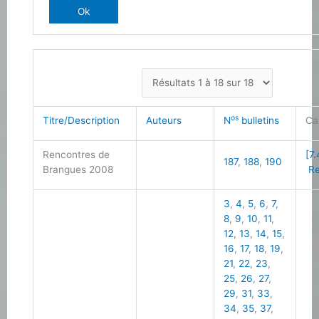
os
Titre/Description
Auteurs
N
bulletins
Ca
Rencontres de
[7.
187
,
188
,
190
Brangues 2008
Re
3
,
4
,
5
,
6
,
7
,
8
,
9
,
10
,
11
,
12
,
13
,
14
,
15
,
16
,
17
,
18
,
19
,
21
,
22
,
23
,
25
,
26
,
27
,
29
,
31
,
33
,
34
,
35
,
37
,