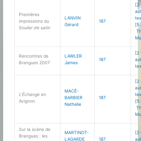
[2
au
Premières
LANVIN
te
impressions du
187
Gérard
[5.
Soulier de satin
Th
Mu
[2
Rencontres de
LAWLER
187
au
Brangues 2007
James
te
[2
au
MACÉ-
L’Échange
en
te
BARBIER
187
Avignon
[5.
Nathalie
Th
Mu
Sur la scène de
MARTINOT-
[2
Brangues : les
LAGARDE
187
au