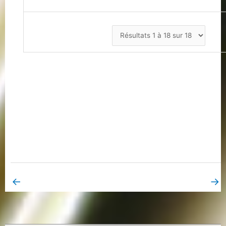
←
→
Book Page précédent
Book Page suivant