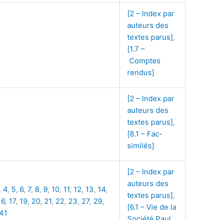
[2 – Index par
auteurs des
textes parus]
,
[1.7 –
Comptes
rendus]
[2 – Index par
auteurs des
textes parus]
,
[8.1 – Fac-
similés]
[2 – Index par
auteurs des
,
4
,
5
,
6
,
7
,
8
,
9
,
10
,
11
,
12
,
13
,
14
,
textes parus]
,
16
,
17
,
19
,
20
,
21
,
22
,
23
,
27
,
29
,
[6.1 – Vie de la
41
Société Paul