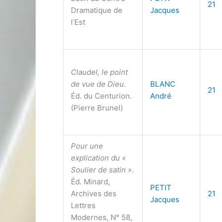
21
Dramatique de
Jacques
l’Est
Claudel, le point
de vue de Dieu
.
BLANC
21
Éd. du Centurion.
André
(Pierre Brunel)
Pour une
explication du «
Soulier de satin »
.
Éd. Minard,
PETIT
Archives des
21
Jacques
Lettres
Modernes, N° 58,