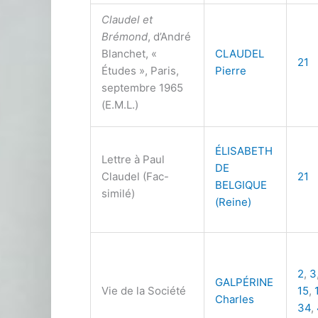
Claudel et
Brémond
, d’André
Blanchet, «
CLAUDEL
21
Études », Paris,
Pierre
septembre 1965
(E.M.L.)
ÉLISABETH
Lettre à Paul
DE
Claudel (Fac-
21
BELGIQUE
similé)
(Reine)
2
,
3
GALPÉRINE
Vie de la Société
15
,
Charles
34
,