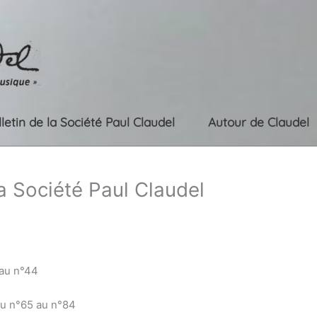
lletin de la Société Paul Claudel
Autour de Claudel
la Société Paul Claudel
 au n°44
du n°65 au n°84