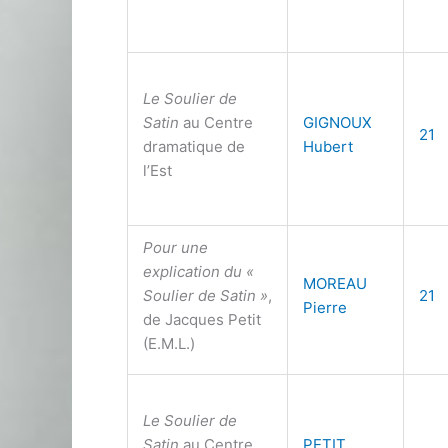
Le Soulier de
Satin
au Centre
GIGNOUX
21
dramatique de
Hubert
l’Est
Pour une
explication du «
MOREAU
Soulier de Satin »
,
21
Pierre
de Jacques Petit
(E.M.L.)
Le Soulier de
Satin
au Centre
PETIT