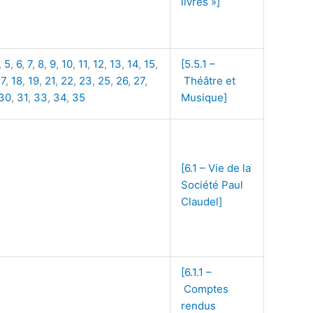
livres »]
,
5
,
6
,
7
,
8
,
9
,
10
,
11
,
12
,
13
,
14
,
15
,
[5.5.1 –
17
,
18
,
19
,
21
,
22
,
23
,
25
,
26
,
27
,
Théâtre et
30
,
31
,
33
,
34
,
35
Musique]
[6.1 – Vie de la
Société Paul
Claudel]
[6.1.1 –
Comptes
rendus