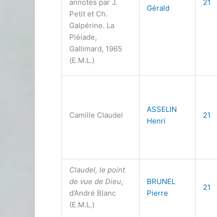
annotés par J.
21
Gérald
Petit et Ch.
Galpérine. La
Pléiade,
Gallimard, 1965
(E.M.L.)
ASSELIN
Camille Claudel
21
Henri
Claudel, le point
de vue de Dieu
,
BRUNEL
21
d’André Blanc
Pierre
(E.M.L.)