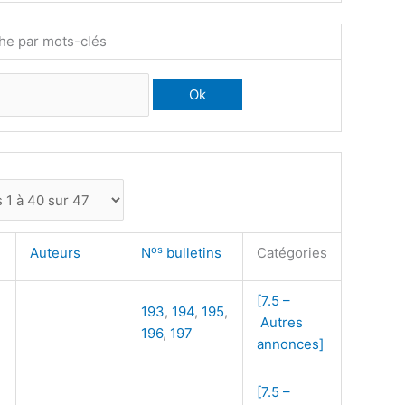
he par mots-clés
os
Auteurs
N
bulletins
Catégories
[7.5 –
193
,
194
,
195
,
Autres
196
,
197
annonces]
[7.5 –