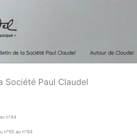
lletin de la Société Paul Claudel
Autour de Claudel
la Société Paul Claudel
 au n°44
du n°65 au n°84