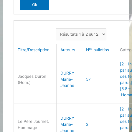
os
Titre/Description
Auteurs
N
bulletins
Catég
[2 – I
par au
DURRY
Jacques Duron
des te
Marie-
57
(Hom.)
parus
Jeanne
[5.8 –
Homm
[2 – I
par au
DURRY
Le Père Journet.
des te
Marie-
2
Hommage
parus
Jeanne