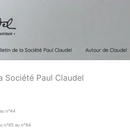
lletin de la Société Paul Claudel
Autour de Claudel
la Société Paul Claudel
 au n°44
du n°65 au n°84