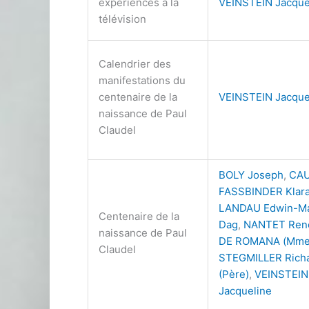
expériences à la
VEINSTEIN Jacque
télévision
Calendrier des
manifestations du
centenaire de la
VEINSTEIN Jacque
naissance de Paul
Claudel
BOLY Joseph
,
CAU
FASSBINDER Klara
LANDAU Edwin-Ma
Centenaire de la
Dag
,
NANTET Ren
naissance de Paul
DE ROMANA (Mme
Claudel
STEGMILLER Rich
(Père)
,
VEINSTEIN
Jacqueline