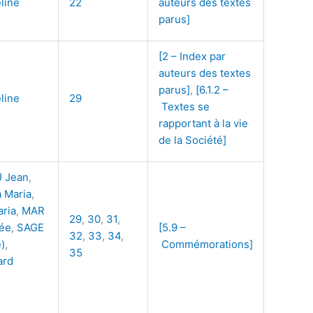
line
22
auteurs des textes
parus]
[2 – Index par
auteurs des textes
parus]
,
[6.1.2 –
line
29
Textes se
rapportant à la vie
de la Société]
 Jean
,
 Maria
,
ria
,
MAR
29
,
30
,
31
,
ée
,
SAGE
[5.9 –
32
,
33
,
34
,
)
,
Commémorations]
35
ard