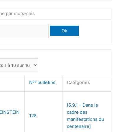
he par mots-clés
os
N
bulletins
Catégories
[5.9.1 – Dans le
EINSTEIN
cadre des
128
manifestations du
centenaire]