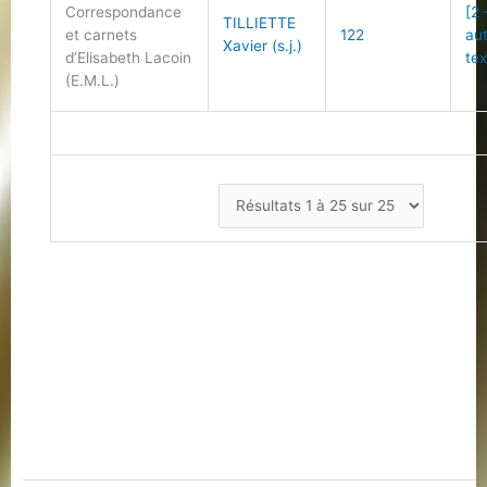
Correspondance
[2 
TILLIETTE
et carnets
122
au
Xavier (s.j.)
d’Elisabeth Lacoin
tex
(E.M.L.)