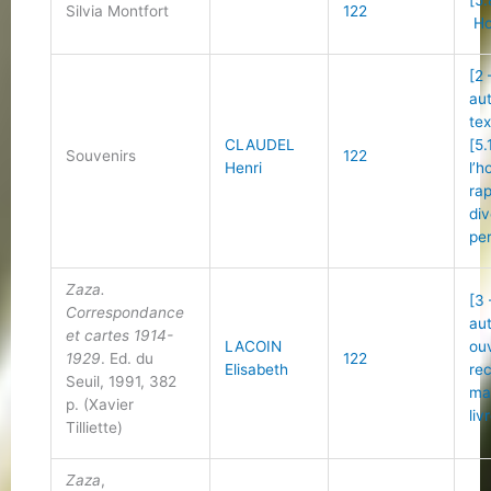
[5.
Silvia Montfort
122
Ho
[2 
au
tex
CLAUDEL
[5.
Souvenirs
122
Henri
l’
ra
di
per
Zaza.
[3 
Correspondance
au
et cartes 1914-
LACOIN
ou
1929
. Ed. du
122
Elisabeth
re
Seuil, 1991, 382
ma
p. (Xavier
liv
Tilliette)
Zaza
,