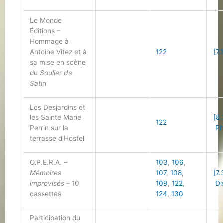
Le Monde
Éditions –
Hommage à
Antoine Vitez et à
122
[7.
sa mise en scène
du
Soulier de
Sati
n
Les Desjardins et
les Sainte Marie
[8.
122
Perrin sur la
Ph
terrasse d’Hostel
O.P.E.R.A. –
103
,
106
,
Mémoires
107
,
108
,
[7.
improvisés
– 10
109
,
122
,
Di
cassettes
124
,
130
Participation du