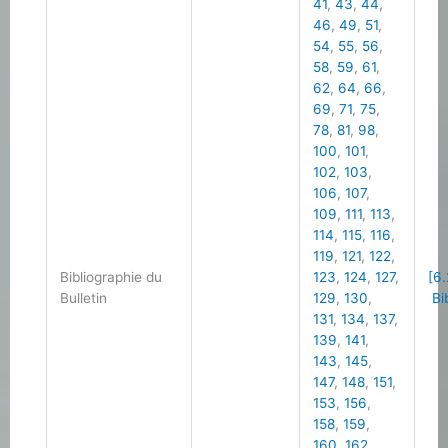
41
,
43
,
44
,
46
,
49
,
51
,
54
,
55
,
56
,
58
,
59
,
61
,
62
,
64
,
66
,
69
,
71
,
75
,
78
,
81
,
98
,
100
,
101
,
102
,
103
,
106
,
107
,
109
,
111
,
113
,
114
,
115
,
116
,
119
,
121
,
122
,
Bibliographie du
123
,
124
,
127
,
[6.
Bulletin
129
,
130
,
Bib
131
,
134
,
137
,
139
,
141
,
143
,
145
,
147
,
148
,
151
,
153
,
156
,
158
,
159
,
160
,
162
,