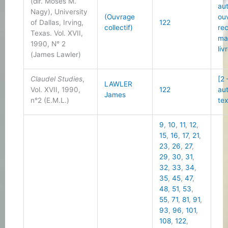
(dir. Moses M.
au
Nagy), University
(Ouvrage
ou
of Dallas, Irving,
122
collectif)
re
Texas. Vol. XVII,
ma
1990, N° 2
liv
(James Lawler)
Claudel Studies
,
[2 
LAWLER
Vol. XVII, 1990,
122
au
James
n°2 (E.M.L.)
tex
9
,
10
,
11
,
12
,
15
,
16
,
17
,
21
,
23
,
26
,
27
,
29
,
30
,
31
,
32
,
33
,
34
,
35
,
45
,
47
,
48
,
51
,
53
,
55
,
71
,
81
,
91
,
93
,
96
,
101
,
108
,
122
,