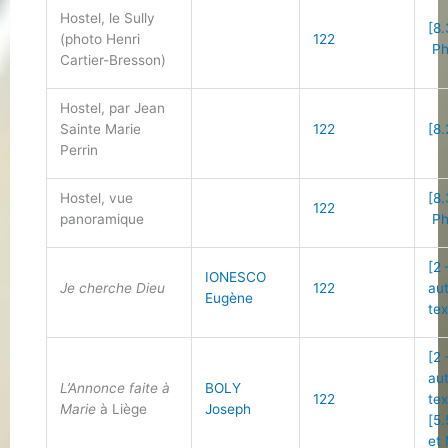
Hostel, le Sully
[8.
(photo Henri
122
Ph
Cartier-Bresson)
Hostel, par Jean
Sainte Marie
122
[8.
Perrin
Hostel, vue
[8.
122
panoramique
Ph
[2 
IONESCO
Je cherche Dieu
122
au
Eugène
tex
[2 
au
L’Annonce faite à
BOLY
122
tex
Marie
à Liège
Joseph
[5.
et