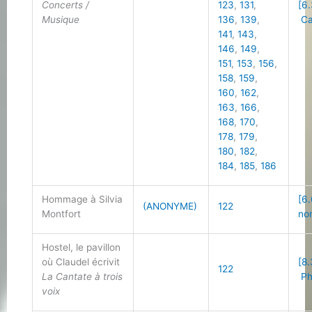
Concerts /
123
,
131
,
[6.
Musique
136
,
139
,
Ca
141
,
143
,
146
,
149
,
151
,
153
,
156
,
158
,
159
,
160
,
162
,
163
,
166
,
168
,
170
,
178
,
179
,
180
,
182
,
184
,
185
,
186
Hommage à Silvia
[6.
(ANONYME)
122
Montfort
no
Hostel, le pavillon
où Claudel écrivit
[8.
122
La Cantate à trois
Ph
voix