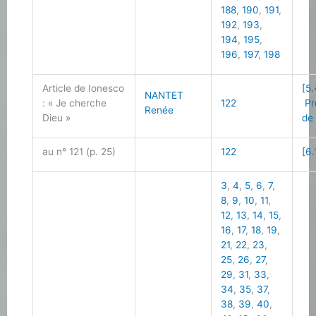
188
,
190
,
191
,
192
,
193
,
194
,
195
,
196
,
197
,
198
Article de Ionesco
[5.
NANTET
: « Je cherche
122
Pr
Renée
Dieu »
de
au n° 121 (p. 25)
122
[6.
3
,
4
,
5
,
6
,
7
,
8
,
9
,
10
,
11
,
12
,
13
,
14
,
15
,
16
,
17
,
18
,
19
,
21
,
22
,
23
,
25
,
26
,
27
,
29
,
31
,
33
,
34
,
35
,
37
,
38
,
39
,
40
,