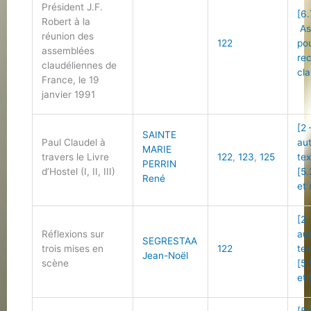
Président J.F.
[6.
Robert à la
As
réunion des
122
pou
assemblées
re
claudéliennes de
cl
France, le 19
janvier 1991
[2 
SAINTE
Paul Claudel à
au
MARIE
travers le Livre
122
,
123
,
125
tex
PERRIN
d’Hostel (I, II, III)
[5.
René
et 
[2 
Réflexions sur
au
SEGRESTAA
trois mises en
122
tex
Jean-Noël
scène
[5.
et