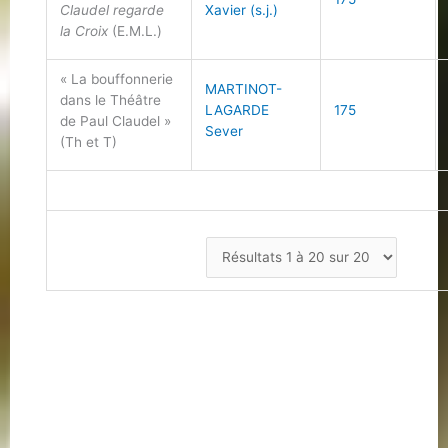
Claudel regarde
Xavier (s.j.)
la Croix
(E.M.L.)
« La bouffonnerie
MARTINOT-
dans le Théâtre
LAGARDE
175
de Paul Claudel »
Sever
(Th et T)