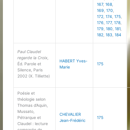
167
,
168
,
169
,
170
,
172
,
174
,
175
,
176
,
177
,
178
,
179
,
180
,
181
,
182
,
183
,
184
Paul Claudel
regarde la Croix
,
HABERT Yves-
Éd. Parole et
175
Marie
Silence, Paris
2002 (X. Tilliette)
Poésie et
théologie selon
Thomas d’Aquin,
Mussato,
CHEVALIER
Pétrarque et
175
Jean-Frédéric
Claudel : lecture
comparée de