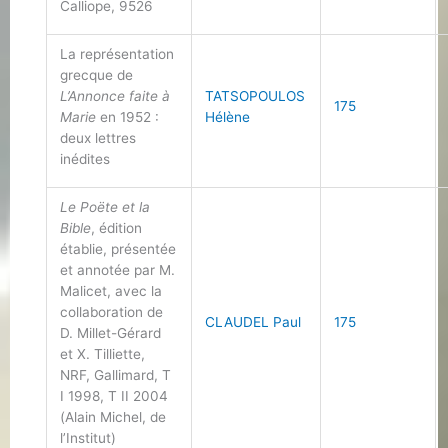
Calliope, 9526
La représentation
grecque de
L’Annonce faite à
TATSOPOULOS
175
Marie
en 1952 :
Hélène
deux lettres
inédites
Le Poëte et la
Bible
, édition
établie, présentée
et annotée par M.
Malicet, avec la
collaboration de
CLAUDEL Paul
175
D. Millet-Gérard
et X. Tilliette,
NRF, Gallimard, T
I 1998, T II 2004
(Alain Michel, de
l’Institut)