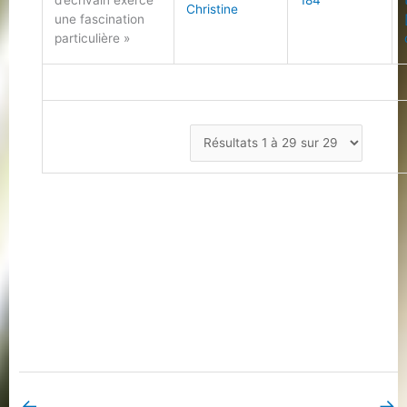
d’écrivain exerce
184
Christine
une fascination
particulière »
←
→