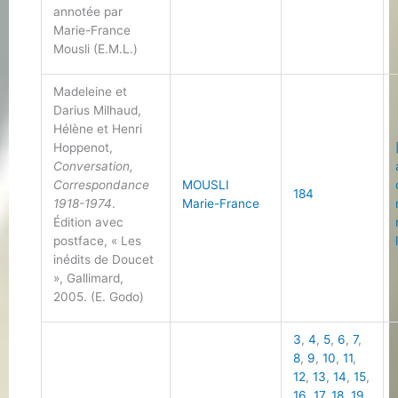
annotée par
Marie-France
Mousli (E.M.L.)
Madeleine et
Darius Milhaud,
Hélène et Henri
Hoppenot,
Conversation,
Correspondance
MOUSLI
184
1918-1974
.
Marie-France
Édition avec
postface, « Les
inédits de Doucet
», Gallimard,
2005. (E. Godo)
3
,
4
,
5
,
6
,
7
,
8
,
9
,
10
,
11
,
12
,
13
,
14
,
15
,
16
,
17
,
18
,
19
,