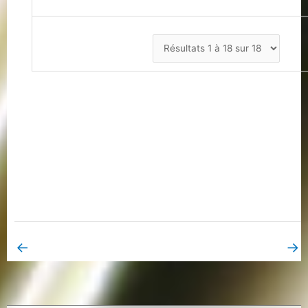
←
→
Book Page précédent
Book Page suivant