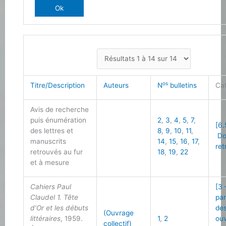
os
Titre/Description
Auteurs
N
bulletins
Ca
Avis de recherche
puis énumération
2
,
3
,
4
,
5
,
7
,
[6.
des lettres et
8
,
9
,
10
,
11
,
Do
manuscrits
14
,
15
,
16
,
17
,
ret
retrouvés au fur
18
,
19
,
22
et à mesure
Cahiers Paul
[3 
Claudel 1. Tête
par
d’Or et les débuts
de
(Ouvrage
littéraires
, 1959.
1
,
2
ou
collectif)