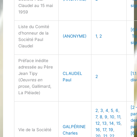
Claudel au 15 mai
sig
1959
Liste du Comité
[6.
d’honneur de la
(ANONYME)
1
,
2
Te
Société Paul
sig
Claudel
Préface inédite
adressée au Père
Jean Tipy
CLAUDEL
[1.
2
(
Oeuvres en
Paul
div
prose
, Gallimard,
La Pléiade)
[2 
2
,
3
,
4
,
5
,
6
,
par
7
,
8
,
9
,
10
,
11
,
des
12
,
13
,
14
,
15
,
GALPÉRINE
par
Vie de la Société
16
,
17
,
19
,
Charles
[6.
20
,
21
,
22
,