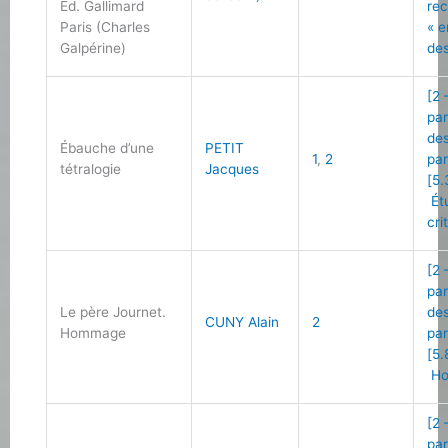
Éd. Gallimard
re
Paris (Charles
« 
Galpérine)
des
[2 
par
des
Ébauche d’une
PETIT
1
,
2
par
tétralogie
Jacques
[5.
Ét
cri
[2 
par
Le père Journet.
des
CUNY Alain
2
Hommage
par
[5.
Ho
[2 
par