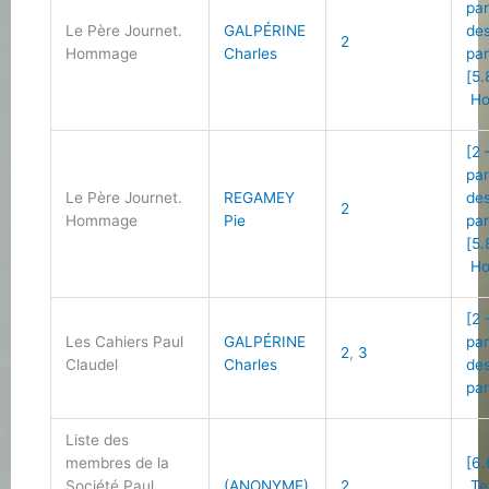
par
Le Père Journet.
GALPÉRINE
des
2
Hommage
Charles
par
[5.
Ho
[2 
par
Le Père Journet.
REGAMEY
des
2
Hommage
Pie
par
[5.
Ho
[2 
Les Cahiers Paul
GALPÉRINE
par
2
,
3
Claudel
Charles
des
par
Liste des
membres de la
[6.
Société Paul
(ANONYME)
2
Te