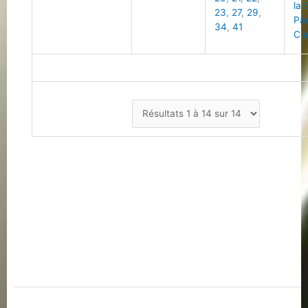
la 
23
,
27
,
29
,
Pa
34
,
41
Cla