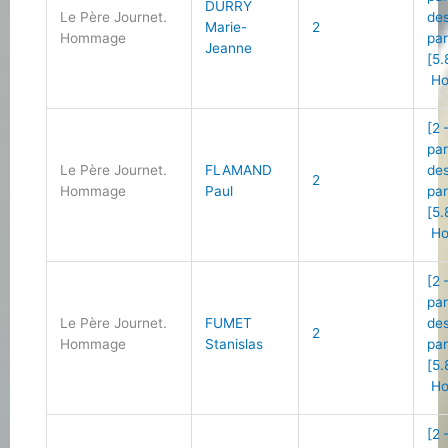
DURRY
Le Père Journet.
des
Marie-
2
Hommage
par
Jeanne
[5.
Ho
[2 
par
Le Père Journet.
FLAMAND
des
2
Hommage
Paul
par
[5.
Ho
[2 
par
Le Père Journet.
FUMET
des
2
Hommage
Stanislas
par
[5.
Ho
[2 