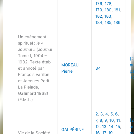
176
,
178
,
179
,
180
,
181
,
182
,
183
,
184
,
185
,
186
Un événement
spirituel :
le «
Journal »
(
Journal
Tome I, 1904 –
[2
1932. Texte établi
MOREAU
au
et annoté par
34
Pierre
p
François Varillon
C
et Jacques Petit.
La Pléiade,
Gallimard 1968)
(E.M.L.)
2
,
3
,
4
,
5
,
6
,
7
,
8
,
9
,
10
,
11
,
[2
12
,
13
,
14
,
15
,
au
GALPÉRINE
Vie de la Société
16
,
17
,
19
,
p