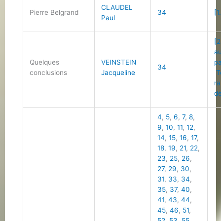
CLAUDEL
Pierre Belgrand
34
[1
Paul
[2
au
Quelques
VEINSTEIN
p
34
conclusions
Jacqueline
T
ra
de
4
,
5
,
6
,
7
,
8
,
9
,
10
,
11
,
12
,
14
,
15
,
16
,
17
,
18
,
19
,
21
,
22
,
23
,
25
,
26
,
27
,
29
,
30
,
31
,
33
,
34
,
35
,
37
,
40
,
41
,
43
,
44
,
45
,
46
,
51
,
52
,
53
,
55
,