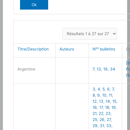
os
Titre/Description
Auteurs
N
bulletins
C
[6
Argentine
7
,
13
,
19
,
34
Pa
l’
3
,
4
,
5
,
6
,
7
,
8
,
9
,
10
,
11
,
12
,
13
,
14
,
15
,
16
,
17
,
18
,
19
,
21
,
22
,
23
,
25
,
26
,
27
,
29
,
31
,
33
,