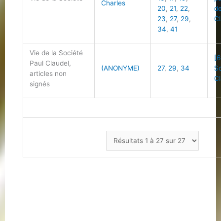
Charles
20
,
21
,
22
,
de
23
,
27
,
29
,
Cl
34
,
41
Vie de la Société
[6
Paul Claudel,
(ANONYME)
27
,
29
,
34
So
articles non
Cl
signés