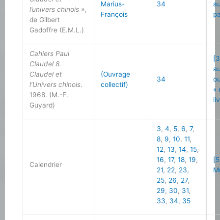
Marius-
34
au
l’univers chinois »
,
François
p
de Gilbert
Gadoffre (E.M.L.)
Cahiers Paul
[3
Claudel 8.
a
Claudel et
(Ouvrage
34
o
l’Univers chinois
.
collectif)
«
1968. (M.-F.
li
Guyard)
3
,
4
,
5
,
6
,
7
,
8
,
9
,
10
,
11
,
12
,
13
,
14
,
15
,
16
,
17
,
18
,
19
,
[5
Calendrier
21
,
22
,
23
,
M
25
,
26
,
27
,
29
,
30
,
31
,
33
,
34
,
35