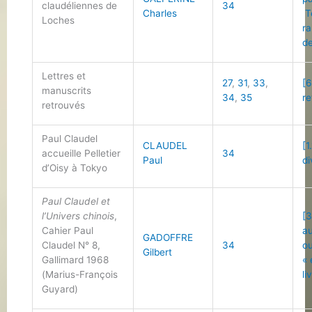
claudéliennes de
34
Charles
T
Loches
ra
de
Lettres et
27
,
31
,
33
,
[
manuscrits
34
,
35
re
retrouvés
Paul Claudel
CLAUDEL
[1
accueille Pelletier
34
Paul
di
d’Oisy à Tokyo
Paul Claudel et
l’Univers chinois
,
[3
Cahier Paul
a
GADOFFRE
Claudel N° 8,
34
o
Gilbert
Gallimard 1968
«
(Marius-François
li
Guyard)