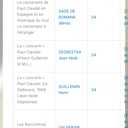
Le centenaire de
Paul Claudel en
SAGE DE
[2
Espagne et en
ROMANA
34
au
Amérique du Sud.
(Mme)
p
Le centenaire à
l’étranger
Le « converti »
[2
Paul Claudel
SEGRESTAA
34
au
d’Henri Guillemin.
Jean-Noël
p
(E.M.L.)
Le « converti »
[3
Paul Claudel
. Ed.
a
GUILLEMIN
Gallimard, 1968
34
o
Henri
(Jean-Noël
«
Ségrestaa)
li
[2
au
Les Rencontres
GALPÉRINE
p