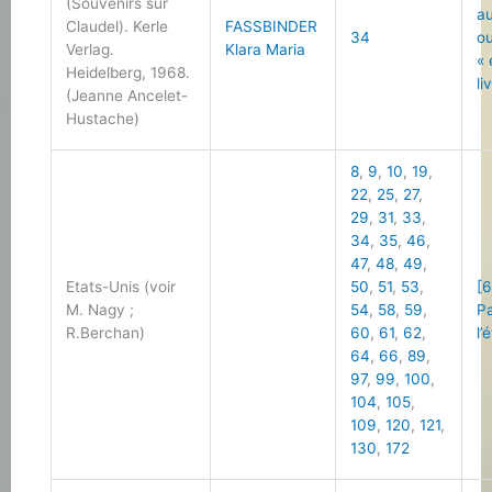
(Souvenirs sur
a
Claudel). Kerle
FASSBINDER
34
o
Verlag.
Klara Maria
«
Heidelberg, 1968.
li
(Jeanne Ancelet-
Hustache)
8
,
9
,
10
,
19
,
22
,
25
,
27
,
29
,
31
,
33
,
34
,
35
,
46
,
47
,
48
,
49
,
Etats-Unis (voir
50
,
51
,
53
,
[6
M. Nagy ;
54
,
58
,
59
,
Pa
R.Berchan)
60
,
61
,
62
,
l’
64
,
66
,
89
,
97
,
99
,
100
,
104
,
105
,
109
,
120
,
121
,
130
,
172