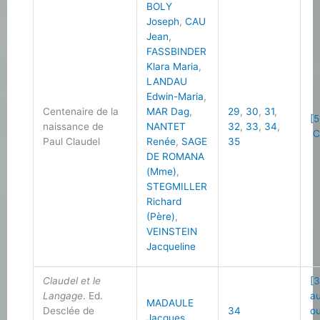
BOLY
Joseph
,
CAU
Jean
,
FASSBINDER
Klara Maria
,
LANDAU
Edwin-Maria
,
Centenaire de la
MAR Dag
,
29
,
30
,
31
,
[5
naissance de
NANTET
32
,
33
,
34
,
C
Paul Claudel
Renée
,
SAGE
35
DE ROMANA
(Mme)
,
STEGMILLER
Richard
(Père)
,
VEINSTEIN
Jacqueline
Claudel et le
[3
Langage
. Ed.
a
MADAULE
Desclée de
34
o
Jacques