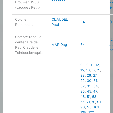
Brouwer, 1968
«
(Jacques Petit)
li
Colonel
CLAUDEL
34
[1
Renondeau
Paul
Compte rendu du
[2
centenaire de
MAR Dag
34
au
Paul Claudel en
p
Tchécoslovaquie
9
,
10
,
11
,
12
,
15
,
16
,
17
,
21
,
23
,
26
,
27
,
29
,
30
,
31
,
32
,
33
,
34
,
35
,
45
,
47
,
48
,
51
,
53
,
55
,
71
,
81
,
91
,
93
,
96
,
101
,
108
,
122
,