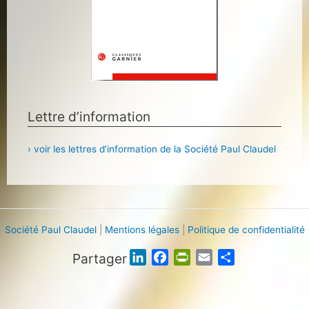
Lettre d’information
› voir les lettres d’information de la Société Paul Claudel
Société Paul Claudel
|
Mentions légales
|
Politique de confidentialité
Partager
L
F
P
E
P
i
a
r
m
a
n
c
i
a
r
k
e
n
i
t