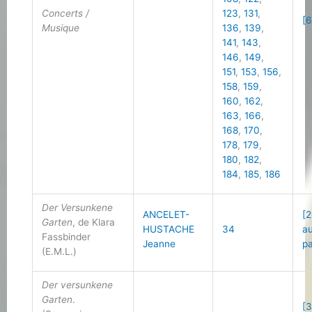
Concerts /
123
,
131
,
[6
Musique
136
,
139
,
141
,
143
,
146
,
149
,
151
,
153
,
156
,
158
,
159
,
160
,
162
,
163
,
166
,
168
,
170
,
178
,
179
,
180
,
182
,
184
,
185
,
186
Der Versunkene
ANCELET-
[2
Garten
, de Klara
HUSTACHE
34
au
Fassbinder
Jeanne
p
(E.M.L.)
Der versunkene
Garten
.
[3