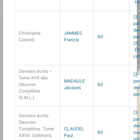
Ho
[2 
par
des
Christophe
JAMMES
60
par
Colomb
Francis
[5.
Ét
cri
Derniers écrits
–
[2 
Tome XVII des
MADAULE
par
Oeuvres
60
Jacques
des
Complètes
par
(E.M.L.)
[3 
Derniers écrits
.
par
Oeuvres
de
Complètes. Tome
CLAUDEL
60
ou
XXVII. Gallimard,
Paul
re