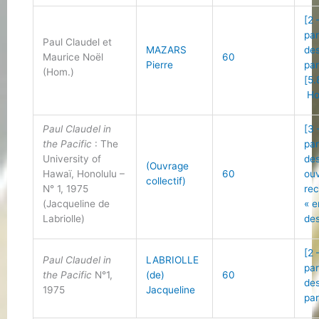
[2 
par
Paul Claudel et
MAZARS
des
Maurice Noël
60
Pierre
par
(Hom.)
[5.
Ho
Paul Claudel in
[3 
the Pacific
: The
par
University of
de
(Ouvrage
Hawaï, Honolulu –
60
ou
collectif)
N° 1, 1975
re
(Jacqueline de
« 
Labriolle)
des
[2 
Paul Claudel in
LABRIOLLE
par
the Pacific
N°1,
(de)
60
des
1975
Jacqueline
par