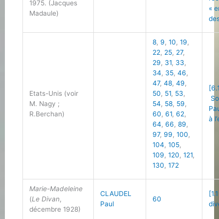
1975. (Jacques
« 
Madaule)
des
8
,
9
,
10
,
19
,
22
,
25
,
27
,
29
,
31
,
33
,
34
,
35
,
46
,
47
,
48
,
49
,
[6.
Etats-Unis (voir
50
,
51
,
53
,
So
M. Nagy ;
54
,
58
,
59
,
Pau
R.Berchan)
60
,
61
,
62
,
à l
64
,
66
,
89
,
97
,
99
,
100
,
104
,
105
,
109
,
120
,
121
,
130
,
172
Marie-Madeleine
CLAUDEL
[1.
(
Le Divan
,
60
Paul
div
décembre 1928)