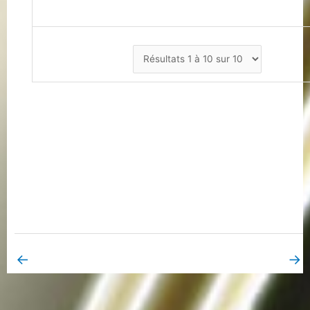
←
→
Book Page précédent
Book Page suivant