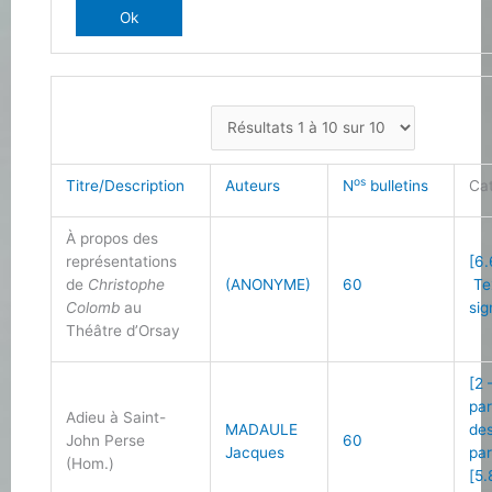
os
Titre/Description
Auteurs
N
bulletins
Ca
À propos des
représentations
[6.
de
Christophe
(ANONYME)
60
Te
Colomb
au
sig
Théâtre d’Orsay
[2 
par
Adieu à Saint-
MADAULE
des
John Perse
60
Jacques
par
(Hom.)
[5.