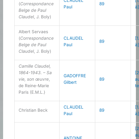
CLAUDEL
[1
(
Correspondance
89
Paul
à
Belge de Paul
Claudel
, J. Boly)
Albert Servaes
(
Correspondance
CLAUDEL
[1
89
Belge de Paul
Paul
à
Claudel
, J. Boly)
Camille Claudel,
1864-1943. – Sa
[2
GADOFFRE
vie, son œuvre
,
89
a
Gilbert
de Reine-Marie
t
Paris (E.M.L.)
CLAUDEL
[1
Christian Beck
89
Paul
à
[2
a
ANTOINE