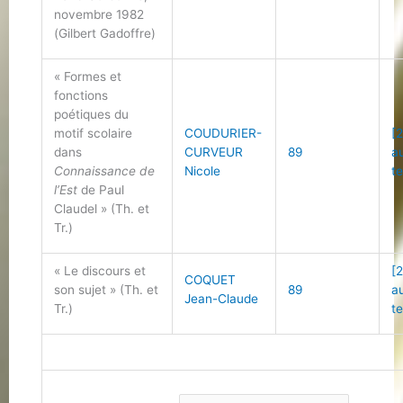
novembre 1982
(Gilbert Gadoffre)
« Formes et
fonctions
poétiques du
motif scolaire
COUDURIER-
[2
dans
CURVEUR
89
a
Connaissance de
Nicole
t
l’Est
de Paul
Claudel » (Th. et
Tr.)
« Le discours et
[2
COQUET
son sujet » (Th. et
89
a
Jean-Claude
Tr.)
t