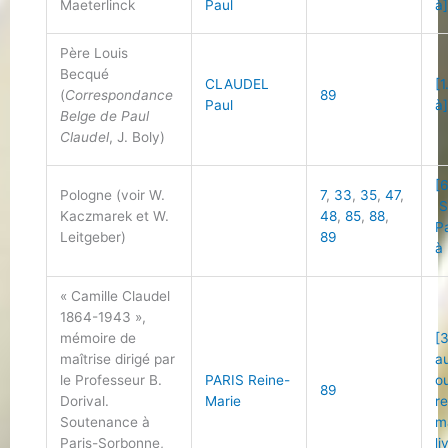
Maeterlinck
Paul
à
Père Louis
Becqué
CLAUDEL
[1
(
Correspondance
89
Paul
à
Belge de Paul
Claudel
, J. Boly)
[6
Pologne (voir W.
7
,
33
,
35
,
47
,
S
Kaczmarek et W.
48
,
85
,
88
,
P
Leitgeber)
89
à 
« Camille Claudel
1864-1943 »,
mémoire de
[
maîtrise dirigé par
a
le Professeur B.
PARIS Reine-
o
89
Dorival.
Marie
r
Soutenance à
m
Paris-Sorbonne,
li