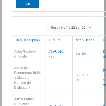
os
Titre/Description
Auteurs
N
bulletins
C
Abbé Gustave
CLAUDEL
[1
43
,
89
Chapelier
Paul
à
Actes des
[6
Rencontres 1982,
88
,
89
,
90
,
J
« Claudel,
91
c
Homme de
d
Dialogue »
Albert Franck-
Duquesne