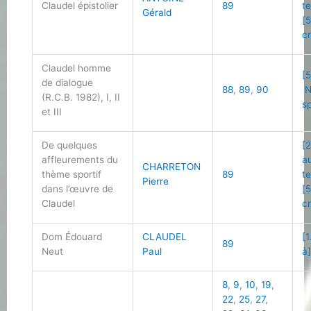
Claudel épistolier
89
t
Gérald
[
cr
Claudel homme
[5
de dialogue
88
,
89
,
90
N
(R.C.B. 1982), I, II
s
et III
De quelques
[2
affleurements du
a
CHARRETON
thème sportif
89
t
Pierre
dans l’œuvre de
[
Claudel
cr
Dom Édouard
CLAUDEL
[1
89
Neut
Paul
à
8
,
9
,
10
,
19
,
22
,
25
,
27
,