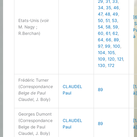
29
,
31
,
33
,
34
,
35
,
46
,
47
,
48
,
49
,
[6
Etats-Unis (voir
50
,
51
,
53
,
S
M. Nagy ;
54
,
58
,
59
,
P
R.Berchan)
60
,
61
,
62
,
à 
64
,
66
,
89
,
97
,
99
,
100
,
104
,
105
,
109
,
120
,
121
,
130
,
172
Frédéric Turner
(
Correspondance
CLAUDEL
[1
89
Belge de Paul
Paul
à
Claudel
, J. Boly)
Georges Dumont
(Correspondance
CLAUDEL
[1
89
Belge de Paul
Paul
à
Claudel, J. Boly)