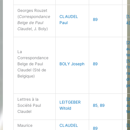
Georges Rouzet
(
Correspondance
CLAUDEL
[1
89
Belge de Paul
Paul
à
Claudel
, J. Boly)
[2
a
La
t
Correspondance
[5
Belge de Paul
BOLY Joseph
89
l
Claudel (Sté de
r
Belgique)
d
p
Lettres à la
[2
LEITGEBER
Société Paul
85
,
89
a
Witold
Claudel
t
Maurice
CLAUDEL
[1
89