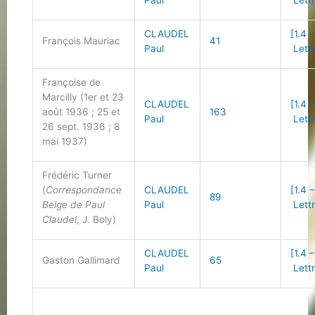
Paul
Lettr
CLAUDEL
[1.4 –
François Mauriac
41
Paul
Lettr
Françoise de
Marcilly (1er et 23
CLAUDEL
[1.4 –
août 1936 ; 25 et
163
Paul
Lettr
26 sept. 1936 ; 8
mai 1937)
Frédéric Turner
(
Correspondance
CLAUDEL
[1.4 –
89
Belge de Paul
Paul
Lettr
Claudel
, J. Boly)
CLAUDEL
[1.4 –
Gaston Gallimard
65
Paul
Lettr