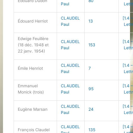
Édouard Dudon
80
Paul
Lettr
CLAUDEL
[1.4 –
Édouard Herriot
13
Paul
Lettr
Edwige Feuillère
CLAUDEL
[1.4 –
(18 déc. 1948 et
153
Paul
Lettr
22 janv. 1954)
CLAUDEL
[1.4 –
Émile Henriot
7
Paul
Lettr
Emmanuel
CLAUDEL
[1.4 –
95
Monick (trois)
Paul
Lettr
CLAUDEL
[1.4 –
Eugène Marsan
24
Paul
Lettr
CLAUDEL
[1.4 –
François Claudel
135