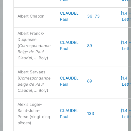
CLAUDEL
[1.4 –
Albert Chapon
36
,
73
Paul
Lettr
Albert Franck-
Duquesne
CLAUDEL
[1.4 –
(
Correspondance
89
Paul
Lettr
Belge de Paul
Claudel
, J. Boly)
Albert Servaes
(
Correspondance
CLAUDEL
[1.4 –
89
Belge de Paul
Paul
Lettr
Claudel
, J. Boly)
Alexis Léger-
Saint-John-
CLAUDEL
[1.4 –
133
Perse (vingt-cinq
Paul
Lettr
pièces)