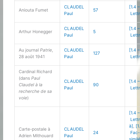
CLAUDEL
[1.4 –
Aniouta Fumet
57
Paul
Lettr
CLAUDEL
[1.4 –
Arthur Honegger
5
Paul
Lettr
Au journal
Patrie
,
CLAUDEL
[1.4 –
127
28 août 1941
Paul
Lettr
Cardinal Richard
(dans
Paul
CLAUDEL
[1.4 –
Claudel à la
90
Paul
Lettr
recherche de sa
voie
)
[1.4 –
Lett
à]
,
[1
Carte-postale à
CLAUDEL
24
Fac-
Adrien Mithouard
Paul
simil