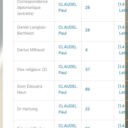
Correspondance
CLAUDEL
[1.4 –
diplomatique
28
Paul
Lettr
(extraits)
Daniel Langlois-
CLAUDEL
[1.4 –
28
Berthelot
Paul
Lettr
CLAUDEL
[1.4 –
Darius Milhaud
4
Paul
Lettr
CLAUDEL
[1.4 –
Des religieux (2)
37
Paul
Lettr
Dom Édouard
CLAUDEL
[1.4 –
89
Neut
Paul
Lettr
CLAUDEL
[1.4 –
Dr Hartung
22
Paul
Lettr
CLAUDEL
[1.4 –