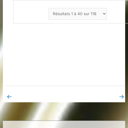
←
→
Book Page précédent
Book Page suivant