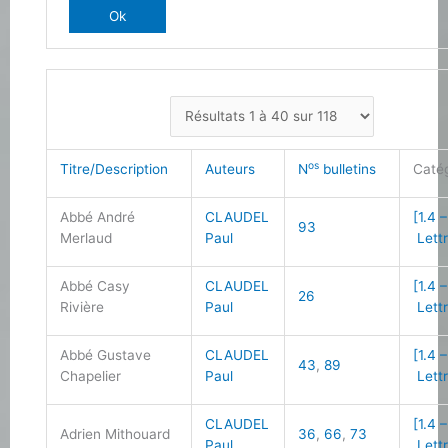
os
Titre/Description
Auteurs
N
bulletins
Caté
Abbé André
CLAUDEL
[1.4 –
93
Merlaud
Paul
Lettr
Abbé Casy
CLAUDEL
[1.4 –
26
Rivière
Paul
Lettr
Abbé Gustave
CLAUDEL
[1.4 –
43
,
89
Chapelier
Paul
Lettr
CLAUDEL
[1.4 –
Adrien Mithouard
36
,
66
,
73
Paul
Lettr