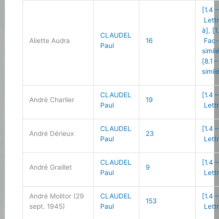
[1.4 –
Lett
à]
,
[1
CLAUDEL
Aliette Audra
16
Fac-
Paul
simil
[8.1 
simil
CLAUDEL
[1.4 –
André Charlier
19
Paul
Lettr
CLAUDEL
[1.4 –
André Dérieux
23
Paul
Lettr
CLAUDEL
[1.4 –
André Graillet
9
Paul
Lettr
André Molitor (29
CLAUDEL
[1.4 –
153
sept. 1945)
Paul
Lettr