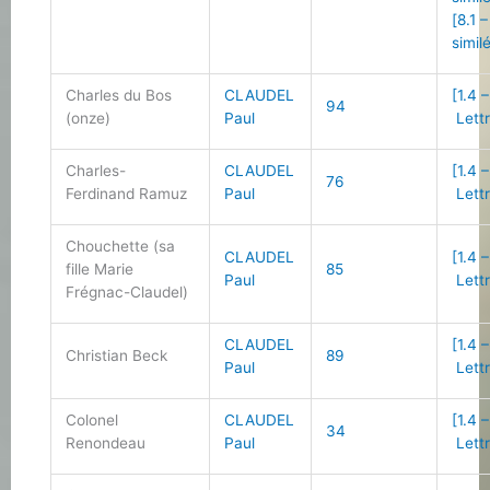
[8.1 
simil
Charles du Bos
CLAUDEL
[1.4 –
94
(onze)
Paul
Lettr
Charles-
CLAUDEL
[1.4 –
76
Ferdinand Ramuz
Paul
Lettr
Chouchette (sa
CLAUDEL
[1.4 –
fille Marie
85
Paul
Lettr
Frégnac-Claudel)
CLAUDEL
[1.4 –
Christian Beck
89
Paul
Lettr
Colonel
CLAUDEL
[1.4 –
34
Renondeau
Paul
Lettr