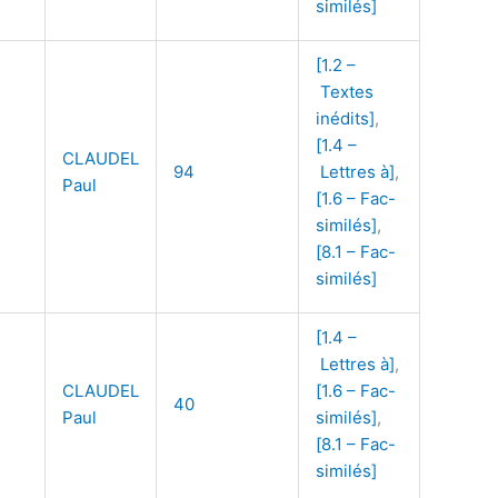
similés]
[1.2 –
Textes
inédits]
,
[1.4 –
CLAUDEL
94
Lettres à]
,
Paul
[1.6 – Fac-
similés]
,
[8.1 – Fac-
similés]
[1.4 –
Lettres à]
,
CLAUDEL
[1.6 – Fac-
40
Paul
similés]
,
[8.1 – Fac-
similés]