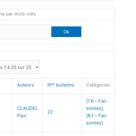
he par mots-clés
os
Auteurs
N
bulletins
Catégories
[1.6 – Fac-
CLAUDEL
similés]
,
22
Paul
[8.1 – Fac-
similés]