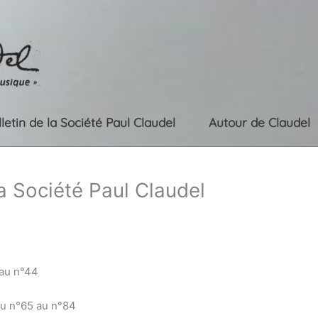
lletin de la Société Paul Claudel
Autour de Claudel
la Société Paul Claudel
 au n°44
du n°65 au n°84