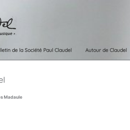
lletin de la Société Paul Claudel
Autour de Claudel
el
ues Madaule