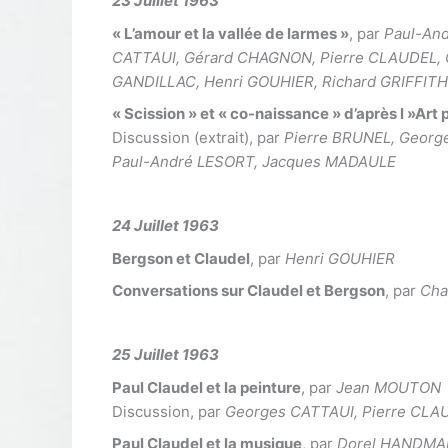
23 Juillet 1963
« L’amour et la vallée de larmes »
, par
Paul-An
CATTAUI, Gérard CHAGNON, Pierre CLAUDEL, G
GANDILLAC, Henri GOUHIER, Richard GRIFFI
« Scission » et « co-naissance » d’après l »Art
Discussion (extrait), par
Pierre BRUNEL, Georg
Paul-André LESORT, Jacques MADAULE
24 Juillet 1963
Bergson et Claudel
, par
Henri GOUHIER
Conversations sur Claudel et Bergson
, par
Cha
25 Juillet 1963
Paul Claudel et la peinture
, par
Jean MOUTON
Discussion, par
Georges CATTAUI, Pierre CLA
Paul Claudel et la musique
, par
Dorel HANDM