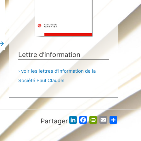
→
Lettre d’information
› voir les lettres d’information de la
Société Paul Claudel
L
F
P
E
P
Partager
i
a
r
m
a
n
c
i
a
r