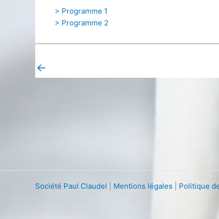
> Programme 1
> Programme 2
←
Post précédent
Société Paul Claudel
|
Mentions légales
|
Politique de