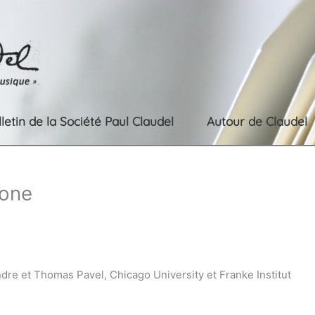
lletin de la Société Paul Claudel
Autour de Claudel
 one
dre et Thomas Pavel, Chicago University et Franke Institut