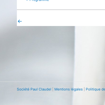
←
Post précédent
Société Paul Claudel
|
Mentions légales
|
Politique de