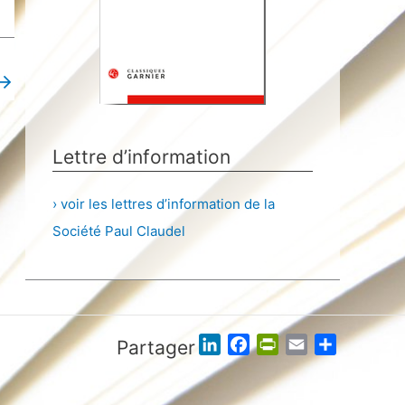
→
Lettre d’information
› voir les lettres d’information de la
Société Paul Claudel
L
F
P
E
P
Partager
i
a
r
m
a
n
c
i
a
r