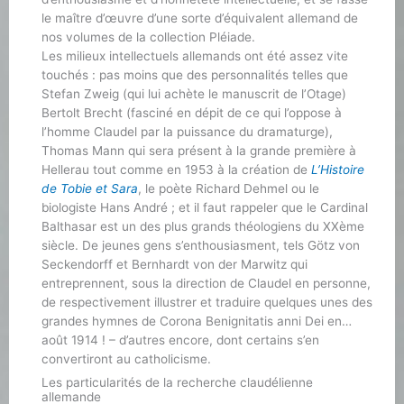
le maître d’œuvre d’une sorte d’équivalent allemand de
nos volumes de la collection Pléiade.
Les milieux intellectuels allemands ont été assez vite
touchés : pas moins que des personnalités telles que
Stefan Zweig (qui lui achète le manuscrit de l’Otage)
Bertolt Brecht (fasciné en dépit de ce qui l’oppose à
l’homme Claudel par la puissance du dramaturge),
Thomas Mann qui sera présent à la grande première à
Hellerau tout comme en 1953 à la création de
L’Histoire
de Tobie et Sara
, le poète Richard Dehmel ou le
biologiste Hans André ; et il faut rappeler que le Cardinal
Balthasar est un des plus grands théologiens du XXème
siècle. De jeunes gens s’enthousiasment, tels Götz von
Seckendorff et Bernhardt von der Marwitz qui
entreprennent, sous la direction de Claudel en personne,
de respectivement illustrer et traduire quelques unes des
grandes hymnes de Corona Benignitatis anni Dei en…
août 1914 ! – d’autres encore, dont certains s’en
convertiront au catholicisme.
Les particularités de la recherche claudélienne
allemande