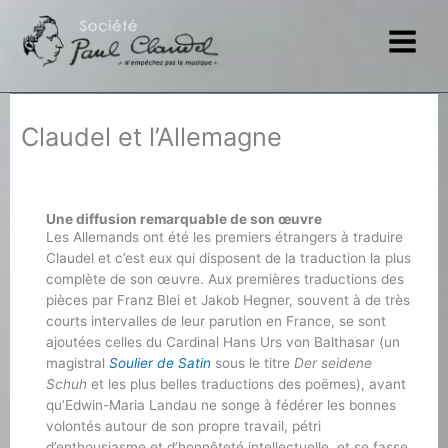
Aller
au
contenu
Claudel et l’Allemagne
Une diffusion remarquable de son œuvre
Les Allemands ont été les premiers étrangers à traduire
Claudel et c’est eux qui disposent de la traduction la plus
complète de son œuvre. Aux premières traductions des
pièces par Franz Blei et Jakob Hegner, souvent à de très
courts intervalles de leur parution en France, se sont
ajoutées celles du Cardinal Hans Urs von Balthasar (un
magistral
Soulier de Satin
sous le titre
Der seidene
Schuh
et les plus belles traductions des poëmes), avant
qu’Edwin-Maria Landau ne songe à fédérer les bonnes
volontés autour de son propre travail, pétri
d’enthousiasme et d’honnêteté intellectuelle, et se fasse