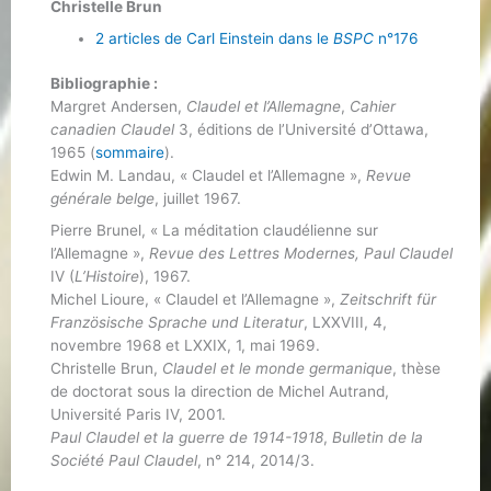
Christelle Brun
2 articles de Carl Einstein dans le
BSPC
n°176
Bibliographie :
Margret Andersen,
Claudel et l’Allemagne
,
Cahier
canadien Claudel
3, éditions de l’Université d’Ottawa,
1965 (
sommaire
).
Edwin M. Landau, « Claudel et l’Allemagne »,
Revue
générale belge
, juillet 1967.
Pierre Brunel, « La méditation claudélienne sur
l’Allemagne »,
Revue des Lettres Modernes,
Paul Claudel
IV (
L’Histoire
), 1967.
Michel Lioure, « Claudel et l’Allemagne »,
Zeitschrift für
Französische Sprache und Literatur
, LXXVIII, 4,
novembre 1968 et LXXIX, 1, mai 1969.
Christelle Brun,
Claudel et le monde germanique
, thèse
de doctorat sous la direction de Michel Autrand,
Université Paris IV, 2001.
Paul Claudel et la guerre de 1914-1918
,
Bulletin de la
Société Paul Claudel
, n° 214, 2014/3.