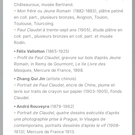
Châteauroux, musée Bertrand.
– Mon frère
ou
Jeune Romain
(1882-1883), plâtre patiné
en coll. part., plusieurs bronzes, Avignon, Toulon,
Toulouse, Tourcoing.
– Paul Claudel à trente-sept ans
(1905), étude plâtre en
coll. part., plusieurs bronzes en coll. part. et musée
Rodin.
• Félix Vallotton
(1865-1925)
–
Profil de Paul Claudel
, gravure sur bois d’après
Jeune
Romain
, in Remy de Gourmont,
Le IIe Livre des
Masques
, Mercure de France, 1898.
• Zhang Qui Jin
(artiste chinois)
– Portrait de Paul Claudel
, encre de Chine, plume et
lavis sur traits de crayon sur papier (1903-1905), Fonds
Claudel.
• André Rouveyre
(1879-1962)
–
Portrait de Claudel, quatre dessins exécutés d’après
une photographie prise à Prague
, in
Visages de
contemporains, portraits dessinés d’après le vif (1908-
1913),
Mercure de France 1913.