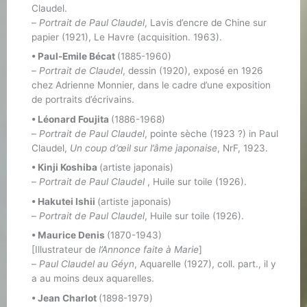
Claudel.
–
Portrait de Paul Claudel
, Lavis d’encre de Chine sur
papier (1921), Le Havre (acquisition. 1963).
• Paul-Emile Bécat
(1885-1960)
–
Portrait de Claudel
, dessin (1920), exposé en 1926
chez Adrienne Monnier, dans le cadre d’une exposition
de portraits d’écrivains.
• Léonard Foujita
(1886-1968)
–
Portrait de Paul Claudel
, pointe sèche (1923 ?) in Paul
Claudel,
Un coup d’œil sur l’âme japonaise
, NrF, 1923.
• Kinji Koshiba
(artiste japonais)
–
Portrait de Paul Claudel
, Huile sur toile (1926).
• Hakutei Ishii
(artiste japonais)
–
Portrait de Paul Claudel
, Huile sur toile (1926).
• Maurice Denis
(1870-1943)
[Illustrateur de
l’Annonce faite à Marie
]
–
Paul Claudel au Géyn
, Aquarelle (1927), coll. part., il y
a au moins deux aquarelles.
• Jean Charlot
(1898-1979)