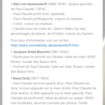
• Götz von Seckendorff
(1889-1914) : Quatre portraits
de Paul Claudel [1914]
–
Paul Claudel profil droit
, aquarelle.
–
Paul Claudel profil gauche
, crayon et charbon.
–
Il dort
, crayon et charbon.
–
Claudel sous les traits du Satyre-Major
[un des
personnages du drame de
Protée
], crayon et charbon.
Pour plus d’information voir sur ce lien :
http://www.vonradetzky.de/seckendorff.html
• Jacques-Emile Blanche
(1861-1942)
–
Étude pour le portrait de Claudel
, Huile sur toile (1919),
Rouen, musée des Beaux-Arts.
– Portrait de Paul Claudel
, huile sur toile, Rouen, musée
des Beaux-Arts.
• Raoul Dufy
(1877-1953)
–
Paul Claudel de trois-quarts face
,
Paul Claudel de
face, la joue appuyée sur la main droite
,
Paul Claudel de
trois-quarts, la tête appuyée sur la main gauche
,
Paul
Claudel de profil droit
, Mine de plomb sur papier (1921),
non localisées, œuvres connues par photos. Fonds