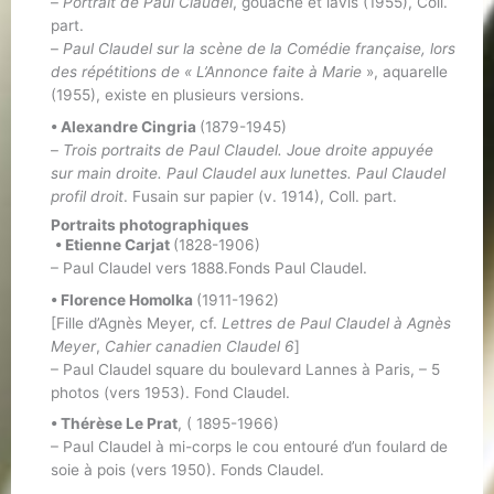
–
Portrait de Paul Claudel
, gouache et lavis (1955), Coll.
part.
–
Paul Claudel sur la scène de la Comédie française, lors
des répétitions de « L’Annonce faite à Marie
», aquarelle
(1955), existe en plusieurs versions.
• Alexandre Cingria
(1879-1945)
–
Trois portraits de Paul Claudel. Joue droite appuyée
sur main droite. Paul Claudel aux lunettes. Paul Claudel
profil droit
. Fusain sur papier (v. 1914), Coll. part.
Portraits photographiques
• Etienne Carjat
(1828-1906)
– Paul Claudel vers 1888.Fonds Paul Claudel.
• Florence Homolka
(1911-1962)
[Fille d’Agnès Meyer, cf.
Lettres de Paul Claudel à Agnès
Meyer
,
Cahier canadien Claudel 6
]
– Paul Claudel square du boulevard Lannes à Paris, – 5
photos (vers 1953). Fond Claudel.
• Thérèse Le Prat
, ( 1895-1966)
– Paul Claudel à mi-corps le cou entouré d’un foulard de
soie à pois (vers 1950). Fonds Claudel.