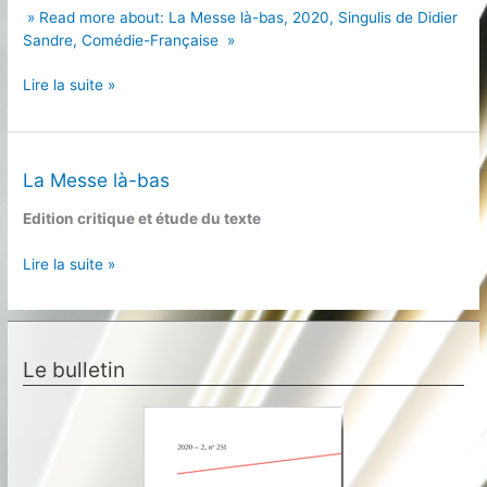
» Read more about: La Messe là-bas, 2020, Singulis de Didier
Sandre, Comédie-Française »
La
Lire la suite »
Messe
là-
bas,
2020,
La Messe là-bas
Singulis
Edition critique et étude du texte
de
Didier
La
Lire la suite »
Sandre,
Messe
Comédie-
là-
Française
bas
Le bulletin