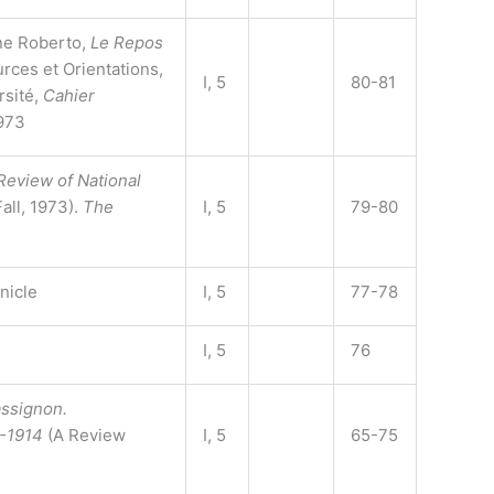
ne Roberto,
Le Repos
urces et Orientations,
I, 5
80-81
rsité,
Cahier
1973
Review of National
(Fall, 1973).
The
I, 5
79-80
nicle
I, 5
77-78
I, 5
76
assignon.
-1914
(A Review
I, 5
65-75