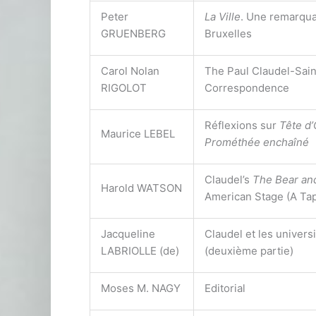
Peter
La Ville
. Une remarqua
GRUENBERG
Bruxelles
Carol Nolan
The Paul Claudel-Sai
RIGOLOT
Correspondence
Réflexions sur
Tête d’
Maurice LEBEL
Prométhée enchaîné
Claudel’s
The Bear an
Harold WATSON
American Stage (A Ta
Jacqueline
Claudel et les univers
LABRIOLLE (de)
(deuxième partie)
Moses M. NAGY
Editorial