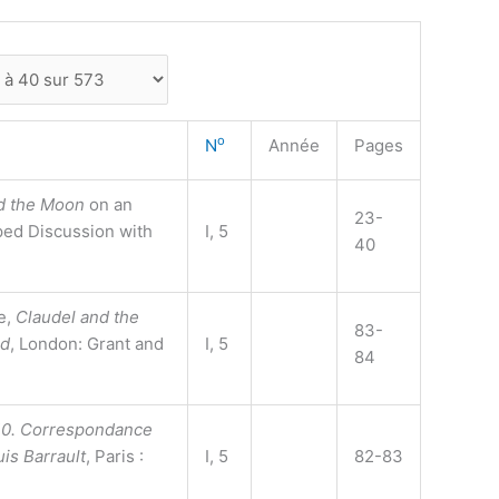
o
N
Année
Pages
d the Moon
on an
23-
ped Discussion with
I, 5
40
e,
Claudel and the
83-
ld
, London: Grant and
I, 5
84
 10. Correspondance
is Barrault
, Paris :
I, 5
82-83