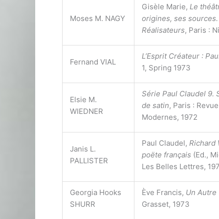
Gisèle Marie,
Le théât
Moses M. NAGY
origines, ses sources.
Réalisateurs
, Paris : 
L’Esprit Créateur : Pau
Fernand VIAL
1, Spring 1973
Série Paul Claudel 9. 
Elsie M.
de satin
, Paris : Revu
WIEDNER
Modernes, 1972
Paul Claudel,
Richard 
Janis L.
poëte français
(Ed., Mi
PALLISTER
Les Belles Lettres, 19
Georgia Hooks
Ève Francis,
Un Autre
SHURR
Grasset, 1973