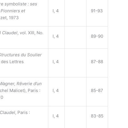
re symboliste : ses
 Pionniers et
I, 4
91-93
Nizet, 1973
l Claudel
, vol. XIII, No.
I, 4
89-90
Structures du Soulier
e des Lettres
I, 4
87-88
Wagner, Rêverie d’un
chel Malicet), Paris :
I, 4
85-87
70
 Claudel
, Paris :
I, 4
83-85