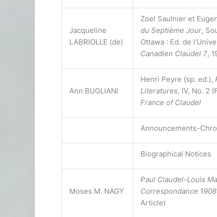
Zoel Saulnier et Euge
Jacqueline
du Septième Jour
, So
LABRIOLLE (de)
Ottawa : Ed. de l’Unive
Canadien Claudel 7
, 
Henri Peyre (sp. ed.),
Ann BUGLIANI
Literatures
, IV, No. 2 
France of Claudel
Announcements-Chro
Biographical Notices
Paul Claudel-Louis M
Moses M. NAGY
Correspondance 1908
Article)