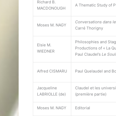
Richard B.
A Thematic Study of 
MACDONOUGH
Conversations dans le
Moses M. NAGY
Carré Thorigny
Philosophies and Stag
Elsie M.
Productions of « La Q
WIEDNER
Paul Claudel’s
Le Soul
Alfred CISMARU
Paul Quelaudel and Bo
Jacqueline
Claudel et les univers
LABRIOLLE (de)
(première partie)
Moses M. NAGY
Editorial