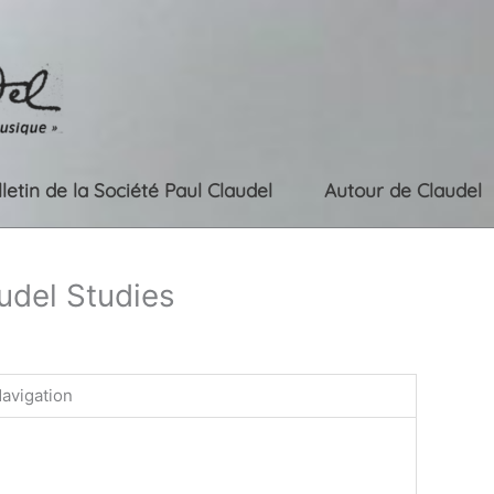
lletin de la Société Paul Claudel
Autour de Claudel
udel Studies
avigation