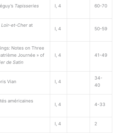
Péguy’s
Tapisseries
I, 4
60-70
 Loir-et-Cher
at
I, 4
50-59
ings: Notes on Three
uatrième Journée » of
I, 4
41-49
ier de Satin
34-
ris Vian
I, 4
40
ités américaines
I, 4
4-33
I, 4
2