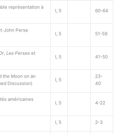
ble représentation à
I, 5
60-64
nt-John Perse
I, 5
51-59
Or
,
Les Perses
et
I, 5
41-50
d the Moon
on an
23-
I, 5
ped Discussion)
40
ités américaines
I, 5
4-22
I, 5
2-3