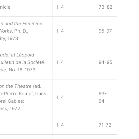
nicle
I, 4
73-82
 and the Feminine
 Works
, Ph. D.,
I, 4
95-97
ty, 1973
audel et Léopold
ulletin de la Société
I, 4
94-95
que
, No. 18, 1973
on the Theatre
(ed.
n-Pierre Kempf, trans.
93-
I, 4
oral Gables:
94
ress, 1972
I, 4
71-72