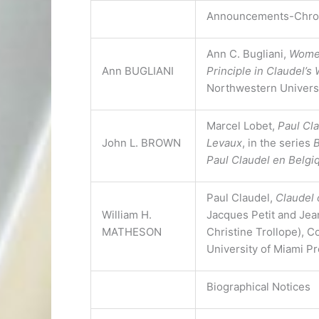
Announcements-Chro
Ann C. Bugliani,
Women
Ann BUGLIANI
Principle in Claudel’s
Northwestern Universi
Marcel Lobet,
Paul Cl
John L. BROWN
Levaux
, in the series
B
Paul Claudel en Belgi
Paul Claudel,
Claudel 
William H.
Jacques Petit and Jea
MATHESON
Christine Trollope), C
University of Miami P
Biographical Notices