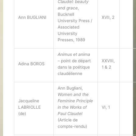
Claudel: beauty
and grace
,
Bucknell
Ann BUGLIANI
XVII, 2
University Press /
Associated
University
Presses, 1989
Animus et anima
– point de départ
XXVIII,
Adina BOROS
dans la poétique
1 & 2
claudélienne
Ann Bugliani,
Women and the
Jacqueline
Feminine Principle
LABRIOLLE
in the Works of
VI, 1
(de)
Paul Claudel
(Article de
compte-rendu)