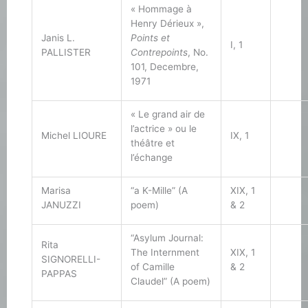
« Hommage à
Henry Dérieux »,
Janis L.
Points et
I, 1
PALLISTER
Contrepoints
, No.
101, Decembre,
1971
« Le grand air de
l’actrice » ou le
Michel LIOURE
IX, 1
théâtre et
l’échange
Marisa
“a K-Mille” (A
XIX, 1
JANUZZI
poem)
& 2
“Asylum Journal:
Rita
The Internment
XIX, 1
SIGNORELLI-
of Camille
& 2
PAPPAS
Claudel” (A poem)