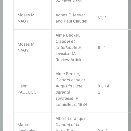
24 juillet 1976
Moses M.
Agnes E. Meyer
VI, 2
NAGY
and Paul Claudel
Aimé Becker,
Claudel et
Moses M.
l’interlocuteur
III, 1
NAGY
invisible
(A
Review Article)
Aimé Becker,
Claudel et saint
Henri
Augustin : une
XI, 1 &
PAOLUCCI
parenté
2
spirituelle
, P.
Lethielleux, 1984
Albert Loranquin,
Marie-
Claudel et la
Joséphine
terre
, Paris :
XV, 2