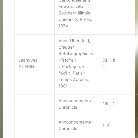
Carbondale and
Edwardsville:
Southern Illinois
University Press,
1974
Anne Ubersfeld,
Claudel,
Autobiographie et
Jeanyves
Histoire :
XI, 1 &
GUÉRIN
« Partage de
2
Midi »
, Paris :
Temps Actuels,
1981
Announcements-
VIII, 2
Chronicle
Announcements-
I, 4
Chronicle