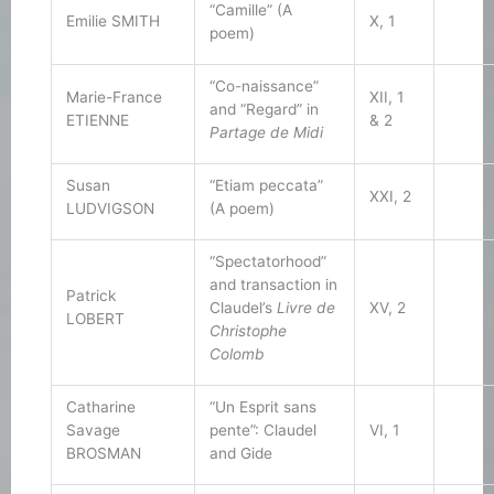
“Camille” (A
Emilie SMITH
X, 1
poem)
“Co-naissance”
Marie-France
XII, 1
and “Regard” in
ETIENNE
& 2
Partage de Midi
Susan
“Etiam peccata”
XXI, 2
LUDVIGSON
(A poem)
“Spectatorhood”
and transaction in
Patrick
Claudel’s
Livre de
XV, 2
LOBERT
Christophe
Colomb
Catharine
“Un Esprit sans
Savage
pente”: Claudel
VI, 1
BROSMAN
and Gide