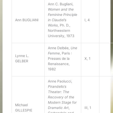
Ann C. Bugliani,
Women and the
Feminine Principle
Ann BUGLIANI
in Claudel’s
I, 4
Works
, Ph. D.,
Northwestern
University, 1973
Anne Delbée,
Une
Femme
, Paris :
Lynne L.
Presses de la
X, 1
GELBER
Renaissance,
1982
Anne Paolucci,
Pirandello’s
Theater: The
Recovery of the
Modern Stage for
Michael
Dramatic Art
,
III, 1
GILLESPIE