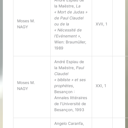
André Espiau de
la Maëstre,
La
« Mort de Judas »
de Paul Claudel
Moses M.
ou de la
XVII, 1
NAGY
« Nécessité de
l’Evénement »
,
Wien: Braumüller,
1989
André Espiau de
la Maëstre,
Paul
Claudel
« bibliste » et ses
Moses M.
prophètes
,
XXI, 1
NAGY
Besançon :
Annales littéraires
de l’Université de
Besançon, 1993
Angelo Caranfa,