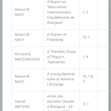
A Report on
“Rencontres
Moses M.
Internationales
I, 2
NAGY
Claudéliennes de
Brangues”
Moses M.
A Season of
IV, 1
NAGY
Friendship
A Thematic Study
Richard B.
of Péguy’s
I, 4
MACDONOUGH
Tapisseries
A young diplomat
Moses M.
XI, 1 &
looks at America:
NAGY
2
L’Échange
Actes des
Harold
journées Claudel
V, 1
WATSON
à Brangues : 23-