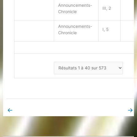
Announcements-
III, 2
Chronicle
Announcements-
I, 5
Chronicle
←
→
Book Page précédent
Book Page suivant