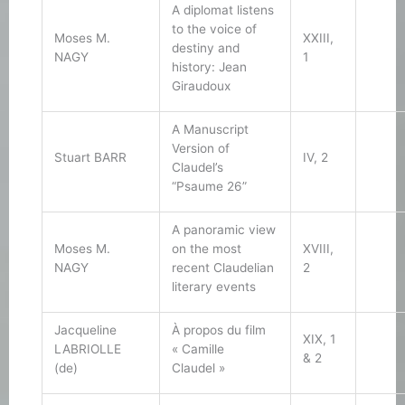
A diplomat listens
to the voice of
Moses M.
XXIII,
destiny and
NAGY
1
history: Jean
Giraudoux
A Manuscript
Version of
Stuart BARR
IV, 2
Claudel’s
“Psaume 26”
A panoramic view
Moses M.
on the most
XVIII,
NAGY
recent Claudelian
2
literary events
Jacqueline
À propos du film
XIX, 1
LABRIOLLE
« Camille
& 2
(de)
Claudel »