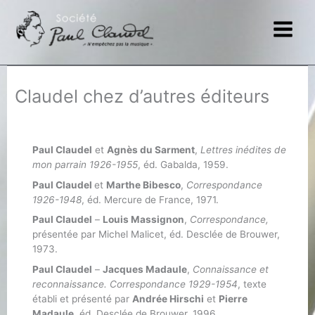
Aller
au
contenu
Claudel chez d’autres éditeurs
Paul Claudel
et
Agnès du Sarment
,
Lettres inédites de
mon parrain 1926-1955
, éd. Gabalda, 1959.
Paul Claudel
et
Marthe Bibesco
,
Correspondance
1926-1948
, éd. Mercure de France, 1971.
Paul Claudel
–
Louis Massignon
,
Correspondance,
présentée par Michel Malicet, éd. Desclée de Brouwer,
1973.
Paul Claudel
–
Jacques Madaule
,
Connaissance et
reconnaissance. Correspondance 1929-1954
, texte
établi et présenté par
Andrée Hirschi
et
Pierre
Madaule
, éd. Desclée de Brouwer, 1996.