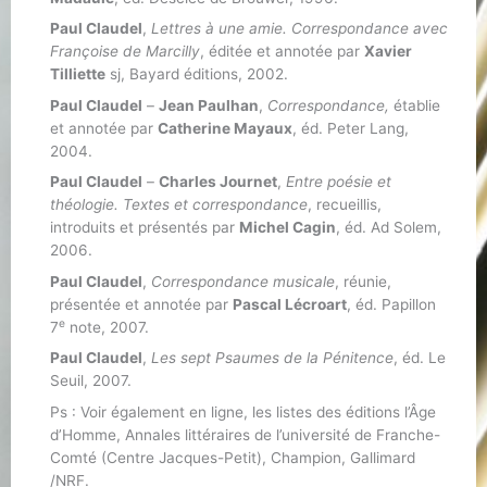
Paul Claudel
,
Lettres à une amie. Correspondance avec
Françoise de Marcilly
, éditée et annotée par
Xavier
Tilliette
sj, Bayard éditions, 2002.
Paul Claudel
–
Jean Paulhan
,
Correspondance,
établie
et annotée par
Catherine Mayaux
, éd. Peter Lang,
2004.
Paul Claudel
–
Charles Journet
,
Entre poésie et
théologie. Textes et correspondance
, recueillis,
introduits et présentés par
Michel Cagin
, éd. Ad Solem,
2006.
Paul Claudel
,
Correspondance musicale
, réunie,
présentée et annotée par
Pascal Lécroart
, éd. Papillon
e
7
note, 2007.
Paul Claudel
,
Les sept Psaumes de la Pénitence
, éd. Le
Seuil, 2007.
Ps : Voir également en ligne, les listes des éditions l’Âge
d’Homme, Annales littéraires de l’université de Franche-
Comté (Centre Jacques-Petit), Champion, Gallimard
/NRF.