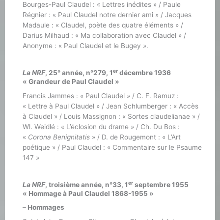
Bourges-Paul Claudel : « Lettres inédites » / Paule
Régnier : « Paul Claudel notre dernier ami » / Jacques
Madaule : « Claudel, poète des quatre éléments » /
Darius Milhaud : « Ma collaboration avec Claudel » /
Anonyme : « Paul Claudel et le Bugey ».
er
La NRF
, 25° année, n°279, 1
décembre 1936
« Grandeur de Paul Claudel »
Francis Jammes : « Paul Claudel » / C. F. Ramuz :
« Lettre à Paul Claudel » / Jean Schlumberger : « Accès
à Claudel » / Louis Massignon : « Sortes claudelianae » /
Wl. Weidlé : « L’éclosion du drame » / Ch. Du Bos :
«
Corona Benignitatis
» / D. de Rougemont : « L’Art
poétique » / Paul Claudel : « Commentaire sur le Psaume
147 »
er
La NRF
, troisième année, n°33, 1
septembre 1955
« Hommage à Paul Claudel 1868-1955 »
– Hommages