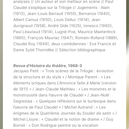
analyses // Un auteur et son metteur en scène // Paul
Claudel s’explique sur la Trilogie // Jugements : Alain
(1913), Jean-Louis Barrault (1955), Bernanos (1940),
Albert Camus (1950), Louis Delluc (1914), Jean
duvignaud (1958), André Gide (1925), Ionesco (1960),
Paul Léautaud (1914), Lugné-Poe, Maurice Maeterlinck
(1890), François Mauriac (1947), Romain-Rolland (1889),
Claudel Roy (1949), deux comédiennes : Eve Francis et
Dame Sybil Thorndike // Sélection bibliographique
Revue d’Histoire du théâtre
, 1968-3
Jacques Petit : « Trois scènes de la Trilogie : évolution
de la structure et du style » / Monique Parent : « Les
éléments lyriques dans
L’Annonce faite à Marie
(version
de 1911) » / Jean-Claude Mathieu : « Les monstres et la
monstruosité dans l’œuvre de Claudel » / Jean-Noël
Segrestaa : « Quelques réflexions sur le burlesque dans
l’oeuvre de Paul Claudel » / Michel Autrand : « Les
énigmes de la Quatrième Journée du
Soulier de satin
» /
Michel Lioure : « Claudel et la notion de drame » / Guy
Borreli : « Don Rodrigue peintre ou la vocation