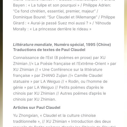
Bayen : « La tulipe et son pourquoi » / Philippe Adrien:
“Ce fond chrétien, essentiel, premier, majeur” /
Dominique Bourel: “Sur Claudel et l’Allemange” / Philippe
Girard : « Aurai-je passé Suez moi aussi ? » / Yéhouda
Morally : « La princesse derrière le rideau »
Littérature mondiale
,
Numéro spécial, 1995 (Chine)
Traductions de textes de Paul Claudel
Connaissance de l’Est (8 poèmes en prose) par XU
Zhimian //« La Poésie française et l’Extrême-Orient » par
XU Zhimian // « Une Conférence sur la littérature
française » par ZHANG Zujian //« Camille Claudel
statuaire » par LA Weiguo // « Rodin, ou l’homme de
génie » par LA Weiguo // Petits poëmes d’après le
chinois par XU Zhimian // Autres poëmes d’après le
chinois par XU Zhimian.
Articles sur Paul Claudel
Yu Zhongxian, « Claudel et la culture chinoise
traditionnelle », // XU Zhimian « Introduction des deux