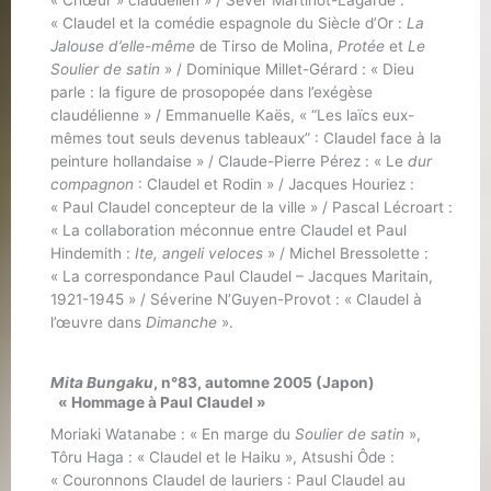
« Claudel et la comédie espagnole du Siècle d’Or :
La
Jalouse d’elle-même
de Tirso de Molina,
Protée
et
Le
Soulier de satin
» / Dominique Millet-Gérard : « Dieu
parle : la figure de prosopopée dans l’exégèse
claudélienne » / Emmanuelle Kaës, « “Les laïcs eux-
mêmes tout seuls devenus tableaux” : Claudel face à la
peinture hollandaise » / Claude-Pierre Pérez : « Le
dur
compagnon
: Claudel et Rodin » / Jacques Houriez :
« Paul Claudel concepteur de la ville » / Pascal Lécroart :
« La collaboration méconnue entre Claudel et Paul
Hindemith :
Ite, angeli veloces
» / Michel Bressolette :
« La correspondance Paul Claudel – Jacques Maritain,
1921-1945 » / Séverine N’Guyen-Provot : « Claudel à
l’œuvre dans
Dimanche
».
Mita Bungaku
, n°83, automne 2005 (Japon)
« Hommage à Paul Claudel »
Moriaki Watanabe : « En marge du
Soulier de satin
»,
Tôru Haga : « Claudel et le Haiku », Atsushi Ôde :
« Couronnons Claudel de lauriers : Paul Claudel au