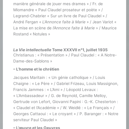
manière générale de jouer mes drames » / Fr. de
Miomandre « Paul Claudel prosateur et poète » /
Legrand-Chabrier « Sur un livre de Paul Claudel » /
André Fergan «
L’Annonce faite à Marie
» / Jean Variot «
La mise en scène de
l’Annonce faite à Marie
» / Maurice
Rostand « Notules »
La Vie intellectuelle
Tome XXXVII n°1, juillet 1935
Christianus : « Présentation » / Paul Claudel : « A Notre-
Dame-des-Sablons »
– L’homme et le chrétien
Jacques Maritain : « Un génie catholique » / Louis
Chaigne : « Le Père » / Gabriel Frizeau, Louis Massignon,
Francis Jammes : « L’Ami » / Léopold Levaux :
« L’Ambassadeur » / G. de Reynold, Camille Melloy,
Gertrude von Lefort, Giovanni Papini : G.-K. Chesterton :
« Claudel et l’Académie » / W. Weidlé : « Le Français » /
Georges Cattaoui : « Le croyant » / P. Baranger : « Notre
serviteur Paul Claudel »
– L’œuvre et les Oeuvres