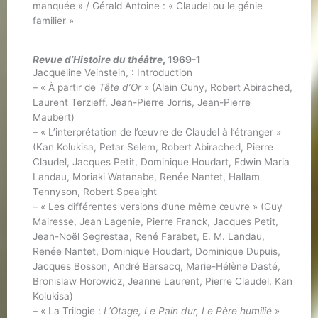
manquée » / Gérald Antoine : « Claudel ou le génie
familier »
Revue d’Histoire du théâtre
, 1969-1
Jacqueline Veinstein, : Introduction
– « À partir de
Tête d’Or
» (Alain Cuny, Robert Abirached,
Laurent Terzieff, Jean-Pierre Jorris, Jean-Pierre
Maubert)
– « L’interprétation de l’œuvre de Claudel à l’étranger »
(Kan Kolukisa, Petar Selem, Robert Abirached, Pierre
Claudel, Jacques Petit, Dominique Houdart, Edwin Maria
Landau, Moriaki Watanabe, Renée Nantet, Hallam
Tennyson, Robert Speaight
– « Les différentes versions d’une même œuvre » (Guy
Mairesse, Jean Lagenie, Pierre Franck, Jacques Petit,
Jean-Noël Segrestaa, René Farabet, E. M. Landau,
Renée Nantet, Dominique Houdart, Dominique Dupuis,
Jacques Bosson, André Barsacq, Marie-Hélène Dasté,
Bronislaw Horowicz, Jeanne Laurent, Pierre Claudel, Kan
Kolukisa)
– « La Trilogie :
L’Otage, Le Pain dur, Le Père humilié
»