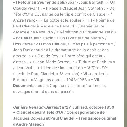
– I Retour au
Soulier de satin
Jean-Louis Barrault : « Un
Claudel vivant »
– II Face à Claudel
Jean Cathelin : « De
Tête d’Or
à
L’Echange
ou le triple conflit de Claudel » /
André Franck : « La botte et le soulier »
– III «
Poème de
Paul Claudel à Madeleine Renaud » / Renée Saurel :
« Madeleine Renaud » / « Répétition du
Soulier de satin
»
–
IV Débat
Jean Capin : « On l’avait fait de pierre » /
Hors-texte : « O mon Claudel, tu n’es plus à personne » /
Jean Duvignaud : « Le dramaturge de la chair et des
gros sous » / Claude Roy : « Notre père qui est aux
cintres… » / Jean-Marie Serreau : « Turlure et Pitchum »
/ Jean Wahl : « L’idée de simultanéité »
– V
Tête d’Or
e
(inédit de Paul Claudel, « 3
version)
– VI
Jean-Louis
Barrault : « Vingt ans après… 1943-1963 »
– VII
Document
Jacques Copeau : « L’interprétation des
ouvrages dramatiques du passé »
Cahiers Renaud-Barrault
n°27, Julliard, octobre 1959
« Claudel devant
Tête d’Or
/ Correspondance de
Jacques Copeau et Paul Claudel » Frontispice original
d’André Masson