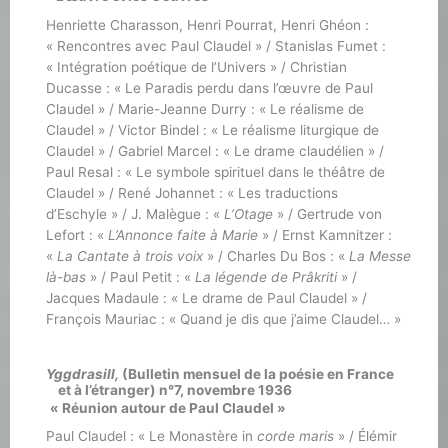
Henriette Charasson, Henri Pourrat, Henri Ghéon :
« Rencontres avec Paul Claudel » / Stanislas Fumet :
« Intégration poétique de l’Univers » / Christian
Ducasse : « Le Paradis perdu dans l’œuvre de Paul
Claudel » / Marie-Jeanne Durry : « Le réalisme de
Claudel » / Victor Bindel : « Le réalisme liturgique de
Claudel » / Gabriel Marcel : « Le drame claudélien » /
Paul Resal : « Le symbole spirituel dans le théâtre de
Claudel » / René Johannet : « Les traductions
d’Eschyle » / J. Malègue : «
L’Otage
» / Gertrude von
Lefort : «
L’Annonce faite à Marie
» / Ernst Kamnitzer :
«
La Cantate à trois voix
» / Charles Du Bos : «
La Messe
là-bas
» / Paul Petit : «
La légende de Prâkriti
» /
Jacques Madaule : « Le drame de Paul Claudel » /
François Mauriac : « Quand je dis que j’aime Claudel… »
Yggdrasill,
(Bulletin mensuel de la poésie en France
et à l’étranger) n°7, novembre 1936
« Réunion autour de Paul Claudel »
Paul Claudel : « Le Monastère in
corde maris
» / Élémir