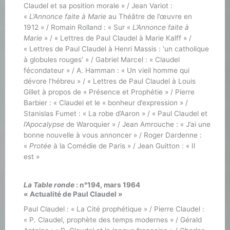
Claudel et sa position morale » / Jean Variot :
«
L’Annonce faite à Marie
au Théâtre de l’œuvre en
1912 » / Romain Rolland : « Sur «
L’Annonce faite à
Marie
» / « Lettres de Paul Claudel à Marie Kalff » /
« Lettres de Paul Claudel à Henri Massis : ‘un catholique
à globules rouges’ » / Gabriel Marcel : « Claudel
fécondateur » / A. Hamman : « Un vieil homme qui
dévore l’hébreu » / « Lettres de Paul Claudel à Louis
Gillet à propos de « Présence et Prophétie » / Pierre
Barbier : « Claudel et le « bonheur d’expression » /
Stanislas Fumet : « La robe d’Aaron » / « Paul Claudel et
l’Apocalypse
de Waroquier » / Jean Amrouche : « J’ai une
bonne nouvelle à vous annoncer » / Roger Dardenne :
«
Protée
à la Comédie de Paris » / Jean Guitton : « Il
est »
La Table ronde
: n°194, mars 1964
« Actualité de Paul Claudel »
Paul Claudel : « La Cité prophétique » / Pierre Claudel :
« P. Claudel, prophète des temps modernes » / Gérald