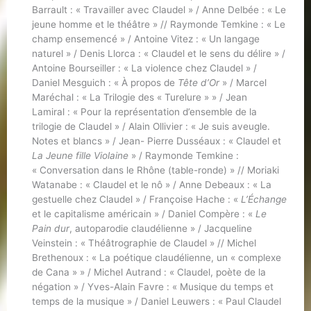
Barrault : « Travailler avec Claudel » / Anne Delbée : « Le
jeune homme et le théâtre » // Raymonde Temkine : « Le
champ ensemencé » / Antoine Vitez : « Un langage
naturel » / Denis Llorca : « Claudel et le sens du délire » /
Antoine Bourseiller : « La violence chez Claudel » /
Daniel Mesguich : « À propos de
Tête d’Or
» / Marcel
Maréchal : « La Trilogie des « Turelure » » / Jean
Lamiral : « Pour la représentation d’ensemble de la
trilogie de Claudel » / Alain Ollivier : « Je suis aveugle.
Notes et blancs » / Jean- Pierre Dusséaux : « Claudel et
La Jeune fille Violaine
» / Raymonde Temkine :
« Conversation dans le Rhône (table-ronde) » // Moriaki
Watanabe : « Claudel et le nô » / Anne Debeaux : « La
gestuelle chez Claudel » / Françoise Hache : «
L’Échange
et le capitalisme américain » / Daniel Compère : «
Le
Pain dur
, autoparodie claudélienne » / Jacqueline
Veinstein : « Théâtrographie de Claudel » // Michel
Brethenoux : « La poétique claudélienne, un « complexe
de Cana » » / Michel Autrand : « Claudel, poète de la
négation » / Yves-Alain Favre : « Musique du temps et
temps de la musique » / Daniel Leuwers : « Paul Claudel