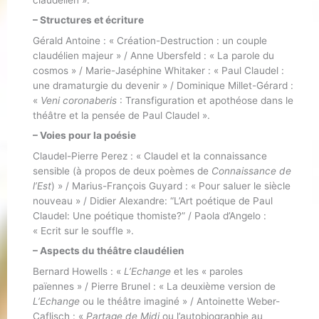
– Structures et écriture
Gérald Antoine : « Création-Destruction : un couple
claudélien majeur » / Anne Ubersfeld : « La parole du
cosmos » / Marie-Jaséphine Whitaker : « Paul Claudel :
une dramaturgie du devenir » / Dominique Millet-Gérard :
«
Veni coronaberis
: Transfiguration et apothéose dans le
théâtre et la pensée de Paul Claudel ».
– Voies pour la poésie
Claudel-Pierre Perez : « Claudel et la connaissance
sensible (à propos de deux poèmes de
Connaissance de
l’Est
) » / Marius-François Guyard : « Pour saluer le siècle
nouveau » / Didier Alexandre: “L’Art poétique de Paul
Claudel: Une poétique thomiste?” / Paola d’Angelo :
« Ecrit sur le souffle ».
– Aspects du théâtre claudélien
Bernard Howells : «
L’Echange
et les « paroles
païennes » / Pierre Brunel : « La deuxième version de
L’Echange
ou le théâtre imaginé » / Antoinette Weber-
Caflisch : «
Partage de Midi
ou l’autobiographie au