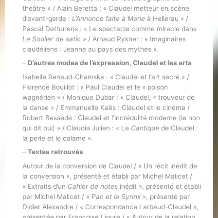
théâtre » / Alain Beretta : « Claudel metteur en scène
d’avant-garde
: L’Annonce faite à Marie
à Hellerau » /
Pascal Dethurens : « Le spectacle comme miracle dans
Le Soulier de satin
» / Arnaud Rykner : « Imaginaires
claudéliens : Jeanne au pays des mythes ».
–
D’autres modes de l’expression, Claudel et les arts
Isabelle Renaud-Chamska : « Claudel et l’art sacré » /
Florence Bouillot : « Paul Claudel et le « poison
wagnérien » / Monique Dubar : « Claudel, « trouveur de
la danse » / Emmanuelle Kaës : Claudel et le cinéma /
Robert Bessède : Claudel et l’incrédulité moderne (le non
qui dit oui) » / Claudia Julien : « Le
Cantique
de Claudel :
la perle et le calame ».
–
Textes retrouvés
Autour de la conversion de Claudel / « Un récit inédit de
la conversion », présenté et établi par Michel Malicet /
« Extraits d’un
Cahier de notes
inédit », présenté et établi
par Michel Malicet / «
Pan et la Syrinx
», présenté par
Didier Alexandre / « Correspondance Larbaud-Claudel »,
présentée par Françoise Lioure / « Autour de la relation