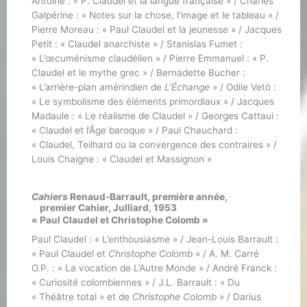
Antoine : « P. Claudel et la langue française » / Charles
Galpérine : « Notes sur la chose, l’image et le tableau » /
Pierre Moreau : « Paul Claudel et la jeunesse » / Jacques
Petit : « Claudel anarchiste » / Stanislas Fumet :
« L’œcuménisme claudélien » / Pierre Emmanuel : « P.
Claudel et le mythe grec » / Bernadette Bucher :
« L’arrière-plan amérindien de
L’Échange
» / Odile Vetö :
« Le symbolisme des éléments primordiaux » / Jacques
Madaule : « Le réalisme de Claudel » / Georges Cattaui :
« Claudel et l’Âge baroque » / Paul Chauchard :
« Claudel, Teilhard ou la convergence des contraires » /
Louis Chaigne : « Claudel et Massignon »
Cahiers
Renaud-Barrault, première année,
premier Cahier, Julliard, 1953
« Paul Claudel et Christophe Colomb »
Paul Claudel : « L’enthousiasme » / Jean-Louis Barrault :
« Paul Claudel et
Christophe Colomb
» / A. M. Carré
O.P. : « La vocation de L’Autre Monde » / André Franck :
« Curiosité colombiennes » / J.L. Barrault : « Du
« Théâtre total » et de
Christophe Colomb
» / Darius