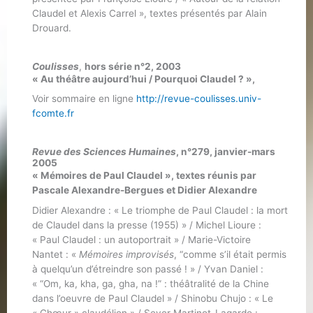
Claudel et Alexis Carrel », textes présentés par Alain
Drouard.
Coulisses
,
hors série n°2, 2003
« Au théâtre aujourd’hui / Pourquoi Claudel ? »,
Voir sommaire en ligne
http://revue-coulisses.univ-
fcomte.fr
Revue des Sciences Humaines
, n°279, janvier-mars
2005
« Mémoires de Paul Claudel », textes réunis par
Pascale Alexandre-Bergues et Didier Alexandre
Didier Alexandre : « Le triomphe de Paul Claudel : la mort
de Claudel dans la presse (1955) » / Michel Lioure :
« Paul Claudel : un autoportrait » / Marie-Victoire
Nantet : «
Mémoires improvisés
, “comme s’il était permis
à quelqu’un d’étreindre son passé ! » / Yvan Daniel :
« “Om, ka, kha, ga, gha, na !” : théâtralité de la Chine
dans l’oeuvre de Paul Claudel » / Shinobu Chujo : « Le
« Chœur » claudélien » / Sever Martinot-Lagarde :