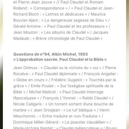
et Pierre-Jean Jouve » // Paul Claudel et Romain
Rolland : « Correspondance » / « Paul Claudel et Jean-
Richard Bloch : « Lettres et dédicaces » / Maurice
Bouvier-Ajam : « La dangereuse sagesse de Dieu » /
Gérald Antoine : « Paul Claudel et les professeurs » /
Jean Mouton : « Les albums de Claudel » / Jacques
Madaule : « Brève chronologie de Paul Claudel »
Questions de
n°94
,
Albin Michel, 1993
« L’approbation sacrée. Paul Claudel et la Bible »
Jean Onimus : « Claudel ou la victoire du « oui » / Pierre
Rocalve : « Paul Claudel diplomate » / François Angelier :
« Globe en cours » / Frédéric Gugelot : « Touchés par la
grâce » / Emile Poulat : « Sur l’exégèse spirituelle de la
Bible » / Michel Malicet : « Paul Claudel interroge
l’Apocalypse » / François L’Yonnet : « Rabbi Claudel » /
Nicole Caligaris : « Un torrent sortant d’une bouche de
marbre » / Jean Grosjean : « Le tuf biblique » / Henri
Meschonnic : « Entre traduire et non-Traduire » /
Dominique Millet-Gérard : « Le psautier claudélien » /
Marie-Victoire Nantet : « Claudel mélancolique » / Bruno