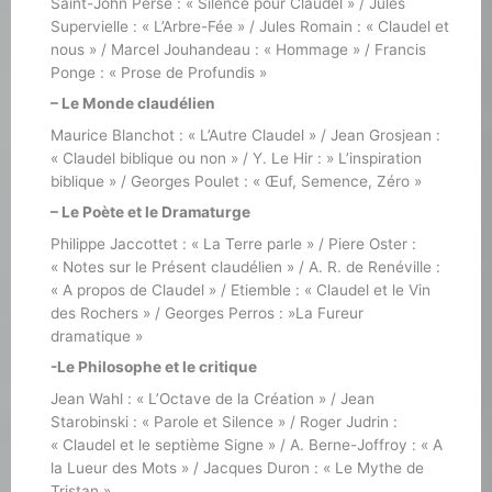
Saint-John Perse : « Silence pour Claudel » / Jules
Supervielle : « L’Arbre-Fée » / Jules Romain : « Claudel et
nous » / Marcel Jouhandeau : « Hommage » / Francis
Ponge : « Prose de Profundis »
– Le Monde claudélien
Maurice Blanchot : « L’Autre Claudel » / Jean Grosjean :
« Claudel biblique ou non » / Y. Le Hir : » L’inspiration
biblique » / Georges Poulet : « Œuf, Semence, Zéro »
– Le Poète et le Dramaturge
Philippe Jaccottet : « La Terre parle » / Piere Oster :
« Notes sur le Présent claudélien » / A. R. de Renéville :
« A propos de Claudel » / Etiemble : « Claudel et le Vin
des Rochers » / Georges Perros : »La Fureur
dramatique »
-Le Philosophe et le critique
Jean Wahl : « L’Octave de la Création » / Jean
Starobinski : « Parole et Silence » / Roger Judrin :
« Claudel et le septième Signe » / A. Berne-Joffroy : « A
la Lueur des Mots » / Jacques Duron : « Le Mythe de
Tristan »