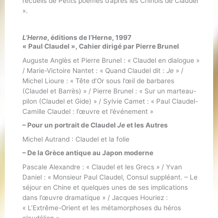
recueils de Petits poèmes d’après les Chinois de Claudel
».
L’Herne
, éditions de l’Herne, 1997
« Paul Claudel », Cahier dirigé par Pierre Brunel
Auguste Anglès et Pierre Brunel : « Claudel en dialogue »
/ Marie-Victoire Nantet : « Quand Claudel dit :
Je
» /
Michel Lioure : « Tête d’Or sous l’œil de barbares
(Claudel et Barrès) » / Pierre Brunel : « Sur un marteau-
pilon (Claudel et Gide) » / Sylvie Camet : « Paul Claudel-
Camille Claudel : l’œuvre et l’événement »
– Pour un portrait de Claudel
Je
et les Autres
Michel Autrand : Claudel et la folie
– De la Grèce antique au Japon moderne
Pascale Alexandre : « Claudel et les Grecs » / Yvan
Daniel : « Monsieur Paul Claudel, Consul suppléant. – Le
séjour en Chine et quelques unes de ses implications
dans l’œuvre dramatique » / Jacques Houriez :
« L’Extrême-Orient et les métamorphoses du héros
claudélien ».