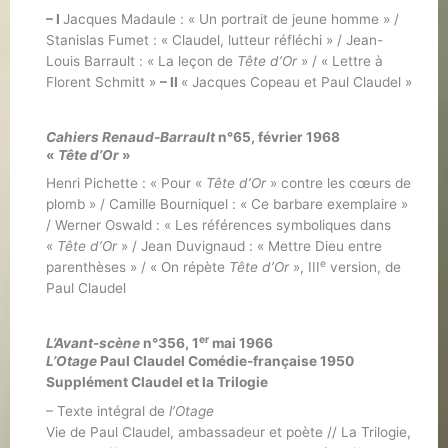
– I
Jacques Madaule : « Un portrait de jeune homme » /
Stanislas Fumet : « Claudel, lutteur réfléchi » / Jean-
Louis Barrault : « La leçon de
Tête d’Or
» / « Lettre à
Florent Schmitt »
– II
« Jacques Copeau et Paul Claudel »
Cahiers Renaud-Barrault
n°65, février 1968
«
Tête d’Or
»
Henri Pichette : « Pour «
Tête d’Or
» contre les cœurs de
plomb » / Camille Bourniquel : « Ce barbare exemplaire »
/ Werner Oswald : « Les références symboliques dans
«
Tête d’Or
» / Jean Duvignaud : « Mettre Dieu entre
e
parenthèses » / « On répète
Tête d’Or
», III
version, de
Paul Claudel
er
L’Avant-scène
n°356, 1
mai 1966
L’Otage
Paul Claudel Comédie-française 1950
Supplément Claudel et la Trilogie
– Texte intégral de
l’Otage
Vie de Paul Claudel, ambassadeur et poète // La Trilogie,