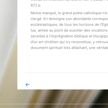
672 p.
Moine manqué, le grand poète catholique n’a 
clergé. En témoigne son abondante correspo
ecclésiastiques, de tous les horizons de l’Ég
lue, aimée au point de susciter des vocations.
sensible à l’imprégnation biblique et liturgiq
d’un art chrétien qui s’y reconstitue, y retro
document spirituel très attachant, une vérita
←
Book Page précédent