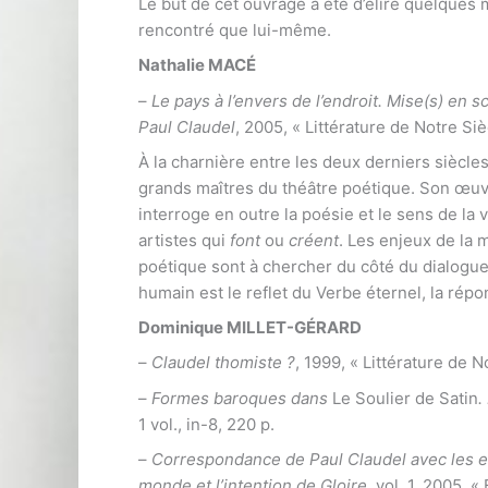
Le but de cet ouvrage a été d’élire quelques 
rencontré que lui-même.
Nathalie MACÉ
–
Le pays à l’envers de l’endroit. Mise(s) en 
Paul Claudel
, 2005, « Littérature de Notre Sièc
À la charnière entre les deux derniers siècle
grands maîtres du théâtre poétique. Son œuv
interroge en outre la poésie et le sens de la 
artistes qui
font
ou
créent
. Les enjeux de la 
poétique sont à chercher du côté du dialogue
humain est le reflet du Verbe éternel, la répo
Dominique MILLET-GÉRARD
–
Claudel thomiste ?
, 1999, « Littérature de No
–
Formes baroques dans
Le Soulier de Satin
.
1 vol., in-8, 220 p.
–
Correspondance de Paul Claudel avec les e
monde et l’intention de Gloire
, vol. 1, 2005, 