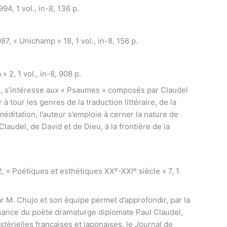
1994, 1 vol., in-8, 136 p.
987, « Unichamp » 18, 1 vol., in-8, 156 p.
» 2, 1 vol., in-8, 908 p.
e, s’intéresse aux « Psaumes » composés par Claudel
 tour les genres de la traduction littéraire, de la
éditation, l’auteur s’emploie à cerner la nature de
laudel, de David et de Dieu, à la frontière de la
e
e
2, « Poétiques et esthétiques XX
-XXI
siècle » 7, 1
r M. Chujo et son équipe permet d’approfondir, par la
sance du poète dramaturge diplomate Paul Claudel,
stérielles françaises et japonaises, le
Journal
de