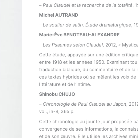
–
Paul Claudel et la recherche de la totalité
, 
Michel AUTRAND
–
Le soulier de satin. Étude dramaturgique
, 1
Marie-Ève BENOTEAU-ALEXANDRE
–
Les Psaumes selon Claudel,
2012, « Mystica 
Cette étude, appuyée sur une édition critiqu
entre 1918 et les années 1950. Examinant tour à
traduction biblique, du commentaire et de la m
ces textes hybrides où se mêlent les voix de C
littérature et de l’intime.
Shinobu CHUJO
–
Chronologie de Paul Claudel au Japon
, 201
vol., in-8, 365 p.
Cette chronologie au jour le jour proposée pa
convergence de ses informations, la connais
et de son œuvre. Elle utilise les archives mini