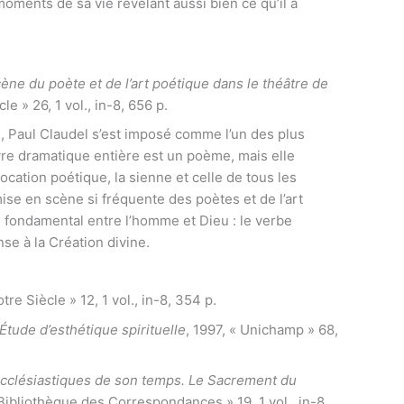
moments de sa vie révélant aussi bien ce qu’il a
scène du poète et de l’art poétique dans le théâtre de
le » 26, 1 vol., in-8, 656 p.
s, Paul Claudel s’est imposé comme l’un des plus
re dramatique entière est un poème, mais elle
vocation poétique, la sienne et celle de tous les
mise en scène si fréquente des poètes et de l’art
 fondamental entre l’homme et Dieu : le verbe
nse à la Création divine.
tre Siècle » 12, 1 vol., in-8, 354 p.
 Étude d’esthétique spirituelle
, 1997, « Unichamp » 68,
cclésiastiques de son temps. Le Sacrement du
« Bibliothèque des Correspondances » 19, 1 vol., in-8,