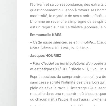
l’écrivain et sa correspondance, des extraits 
questionnement du Japon à travers ses homme
modernité, le mystère de ses « noires forêts 
L’homme en revanche s’imprègne de sa spirit
est un regard sur lui. Le théâtre japonais, le
Emmanuelle KAES
–
Cette muse silencieuse et immobile… Claud
Notre Siècle » 10, 1 vol., in-8, 516 p.
Jacques HOURIEZ
–
Paul Claudel ou les tribulations d’un poète
e
e
et esthétiques XX
-XXI
siècle » 11, 1 vol., in
Esprit soucieux de comprendre ce qu’il y a de
sans cesse scruté l’intimité des vies. Lorsqu’
plein de sève le ravit. Il l’interroge : Quel secre
recueille dans une rencontre où chacun, que
où chacun naît à l’autre. Il sort aussi lui-m