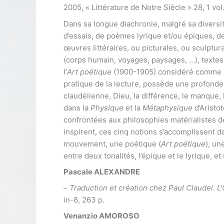
2005, « Littérature de Notre Siècle » 28, 1 vol.
Dans sa longue diachronie, malgré sa diversit
d’essais, de poèmes lyrique et/ou épiques, d
œuvres littéraires, ou picturales, ou sculptu
(corps humain, voyages, paysages, …), textes 
l’
Art poétique
(1900-1905) considéré comme le
pratique de la lecture, possède une profonde
claudélienne, Dieu, la différence, le manque, 
dans la
Physique
et la
Métaphysique
d’Aristot
confrontées aux philosophies matérialistes de
inspirent, ces cinq notions s’accomplissent 
mouvement, une poétique (
Art poétique
), un
entre deux tonalités, l’épique et le lyrique, e
Pascale ALEXANDRE
–
Traduction et création chez Paul Claudel. L’
in-8, 263 p.
Venanzio AMOROSO