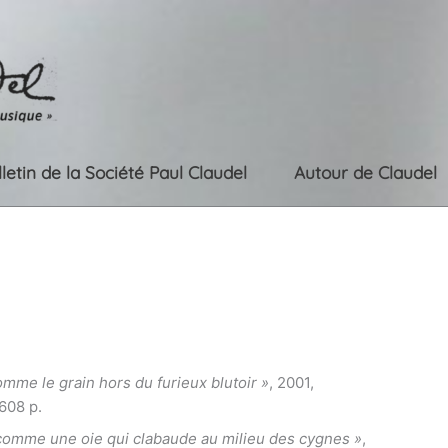
lletin de la Société Paul Claudel
Autour de Claudel
mme le grain hors du furieux blutoir »
, 2001,
 608 p.
 comme une oie qui clabaude au milieu des cygnes »
,