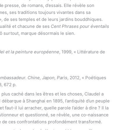
de presse, de romans, d’essais. Elle révèle son
s, ses traditions toujours vivantes dans sa
», de ses temples et de leurs jardins bouddhiques.
ualité et chacune de ses
Cent Phrases pour éventails
 nô surtout, marque désormais le sien.
el et la peinture européenne
, 1999, « Littérature de
 ambassadeur. Chine, Japon, Paris
, 2012, « Poétiques
-8, 672 p.
 plus caché dans les êtres et les choses, Claudel a
il débarque à Shanghai en 1895, l’antiquité d’un peuple
t faut-il lui arracher, quelle parole l’aider à dire ? Il la
stionneur et questionné, se révèle, une co-naissance
ême de ces confrontations profondément transformé.