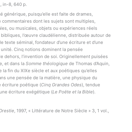
, in-8, 640 p.
é générique, puisqu’elle est faite de drames,
e commentaires dont les sujets sont multiples,
rales, ou musicales, objets ou expériences réels
bibliques, l’œuvre claudélienne, distribuée autour de
 texte séminal, fondateur d’une écriture et d’une
 unité. Cinq notions dominent la pensée
le dehors, l’invention de soi. Originellement puisées
e, et dans la
Somme théologique
de Thomas d’Aquin,
 la fin du XIXe siècle et aux poétiques qu’elles
dans une pensée de la matière, une physique du
e écriture poétique (
Cinq Grandes Odes
), tendue
t une écriture exégétique (
Le Poëte et la Bible
).
Orestie
, 1997, « Littérature de Notre Siècle » 3, 1 vol.,