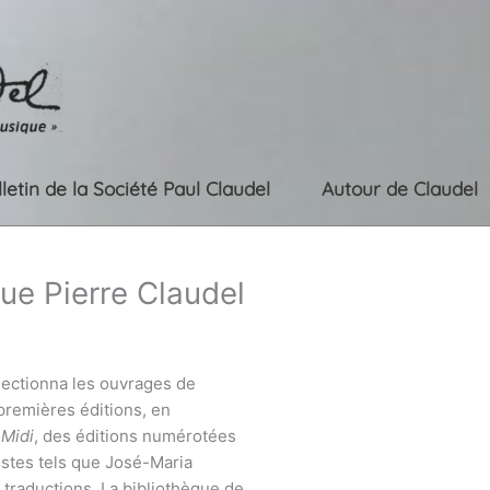
lletin de la Société Paul Claudel
Autour de Claudel
ue Pierre Claudel
llectionna les ouvrages de
 premières éditions, en
 Midi
, des éditions numérotées
tistes tels que José-Maria
traductions. La bibliothèque de