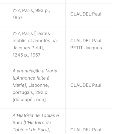
???
, Paris, 993 p.,
CLAUDEL Paul
1957
???
, Paris [Textes
établis et annotés par
CLAUDEL Paul,
Jacques Petit],
PETIT Jacques
1245 p., 1967
A anunciação a Maria
[L’Annonce faite à
Marie]
, Lisbonne,
CLAUDEL Paul
portugais, 292 p.
[découpé : non]
A História de Tobias e
Sara [L’Histoire de
Tobie et de Sara]
,
CLAUDEL Paul