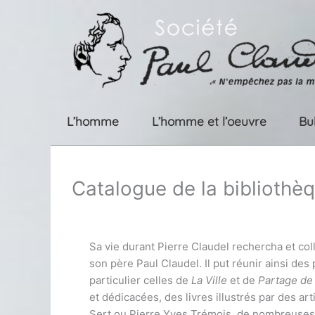
Aller
au
contenu
L’homme
L’homme et l’oeuvre
Bu
Catalogue de la bibliothèq
Sa vie durant Pierre Claudel rechercha et co
son père Paul Claudel. Il put réunir ainsi des
particulier celles de
La Ville
et de
Partage de
et dédicacées, des livres illustrés par des ar
Sert ou Pierre Yves Trémois, de nombreuses 