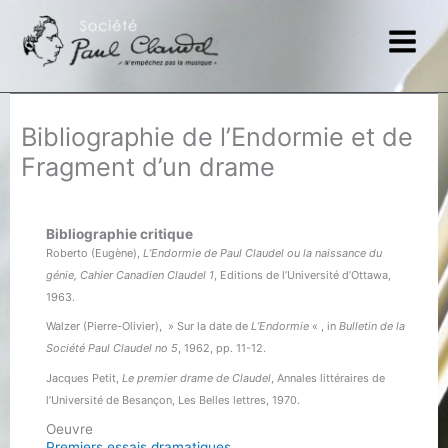
Aller
au
contenu
Bibliographie de l’Endormie et de
Fragment d’un drame
Bibliographie critique
Roberto (Eugène),
L’Endormie de Paul Claudel ou la naissance du
génie, Cahier Canadien Claudel 1
, Editions de l’Université d’Ottawa,
1963.
Walzer (Pierre-Olivier), » Sur la date de
L’Endormie
« , in
Bulletin de la
Société Paul Claudel no 5
, 1962, pp. 11-12.
Jacques Petit,
Le premier drame de Claudel
, Annales littéraires de
l’Université de Besançon, Les Belles lettres, 1970.
Oeuvre
Premiers essais dramatiques