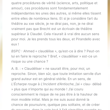
quatre procédures de vérité (science, arts, politique et
amour), ces procédures sont fondamentalement
indépendantes les unes des autres, si même elles tissent
entre elles de nombreux liens. Et si je considère l’art du
théâtre au xxe siècle, je ne dirai pas, non, je ne dirai
vraiment pas que Brecht est un écrivain de théâtre
supérieur à Claudel. Cela n’aurait à vrai dire aucun sens
pour moi. Je les prends tous les deux, et Pirandello avec
eux !
BSPC
: Ahmed « claudélise », qu’est-ce à dire ? Peut-on
lui en faire le reproche ? Bref, « claudéliser » est-ce un
risque ou une chance ?
A. B. : « Claudéliser » ne saurait être, pour moi, un
reproche. Sinon, bien sûr, que toute imitation servile d’un
grand auteur est en général stérile. En un sens, de
L’Écharpe rouge
à
L’Incident d’Antioche
, j’ai « clau- délisé
» plus que n’importe qui au monde ! J’ai couru
consciemment le risque de ne pas être à la hauteur de
mon modèle initial. Mais je me suis aussi donné la
chance de poursuivre, quelque peu solitaire, et de créer
du nouveau, dans la voie tout à fait singulière ouverte au