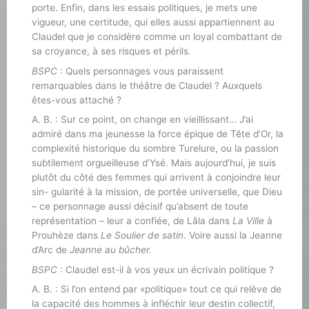
porte. Enfin, dans les essais politiques, je mets une
vigueur, une certitude, qui elles aussi appartiennent au
Claudel que je considère comme un loyal combattant de
sa croyance, à ses risques et périls.
BSPC
: Quels personnages vous paraissent
remarquables dans le théâtre de Claudel ? Auxquels
êtes-vous attaché ?
A. B. : Sur ce point, on change en vieillissant… J’ai
admiré dans ma jeunesse la force épique de Tête d’Or, la
complexité historique du sombre Turelure, ou la passion
subtilement orgueilleuse d’Ysé. Mais aujourd’hui, je suis
plutôt du côté des femmes qui arrivent à conjoindre leur
sin- gularité à la mission, de portée universelle, que Dieu
– ce personnage aussi décisif qu’absent de toute
représentation – leur a confiée, de Lâla dans
La Ville
à
Prouhèze dans
Le Soulier de satin
. Voire aussi la Jeanne
d’Arc de
Jeanne au bûcher.
BSPC
: Claudel est-il à vos yeux un écrivain politique ?
A. B. : Si l’on entend par «politique» tout ce qui relève de
la capacité des hommes à infléchir leur destin collectif,