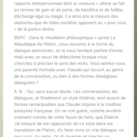
rapports interpersonnels dont la «mesure » ultime se fait
en termes de gain et de perte, de bénéfice et de faillite,
d’échange égal ou inégal. Il a ainsi pris la mesure des
obstacles que de telles sociétés opposent au « pour tous
» de la justice divine.
BSPC
: Dans le «feuilleton philosophique » qu’est
La
République de Platon
, vous recourez à la forme du
dialogue platonicien, en la sous-tendant parfois d’ironie,
mais avec un souci de didactisme lorsque vous
cherchez à préciser le sens des mots. Vous sentez-vous
une parenté formelle avec Claudel qui recourt au genre
de la conversation, ou bien à des formes d’exégèses
dialoguées ?
A. B. : Oui, sans aucun doute. Les conversations, les
dialogues, et finalement un style théâtral, sont autant de
formes remarquables que Claudel impose à la tradition
essayiste française. On ne voit guère, comme ancêtre
vraiment notoire de cette façon de faire, que Diderot.
J’ai essayé de me rapprocher de ce style dans ma
translation de Platon, d’y faire vivre un vrai dialogue, ce
pour quoi, du reste, j’ai dû inventer et injecter un