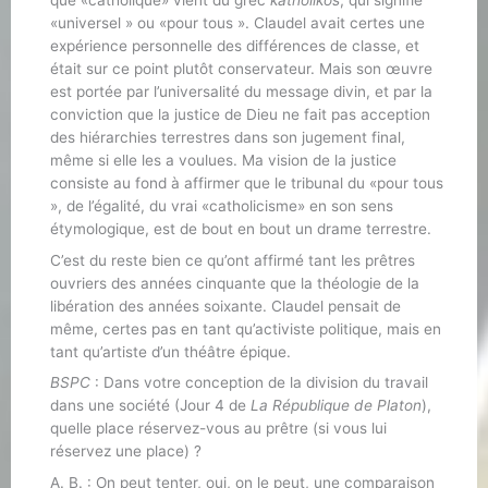
que «catholique» vient du grec
katholikos
, qui signifie
«universel » ou «pour tous ». Claudel avait certes une
expérience personnelle des différences de classe, et
était sur ce point plutôt conservateur. Mais son œuvre
est portée par l’universalité du message divin, et par la
conviction que la justice de Dieu ne fait pas acception
des hiérarchies terrestres dans son jugement final,
même si elle les a voulues. Ma vision de la justice
consiste au fond à affirmer que le tribunal du «pour tous
», de l’égalité, du vrai «catholicisme» en son sens
étymologique, est de bout en bout un drame terrestre.
C’est du reste bien ce qu’ont affirmé tant les prêtres
ouvriers des années cinquante que la théologie de la
libération des années soixante. Claudel pensait de
même, certes pas en tant qu’activiste politique, mais en
tant qu’artiste d’un théâtre épique.
BSPC
: Dans votre conception de la division du travail
dans une société (Jour 4 de
La République de Platon
),
quelle place réservez-vous au prêtre (si vous lui
réservez une place) ?
A. B. : On peut tenter, oui, on le peut, une comparaison