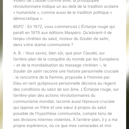
violent de Claudel comme avec la prosopopée
révolutionnaire indique un au-delà de la tradition scolaire
« humaniste », comme aussi de la tradition politique «
démocratique ».
BSPC
: En 1972, vous commencez
L’Écharpe rouge
qui
paraît en 1979 aux éditions Maspéro. Qu’advient-il de
l’enjeu chrétien du salut, moteur du
Soulier de satin
,
dans votre drame communiste ?
A. B. : Vous savez, bien sûr, que pour Claudel, sur
l’arrière-plan de la conquête du monde par les Européens
– et de la mondialisation du message chrétien –, le
Soulier de satin
raconte une histoire personnelle cruciale
: la rencontre de la Femme, proposée à l’homme par
Dieu en tant qu’épreuve personnelle décisive au regard
des conditions du salut de son âme.
L’Écharpe rouge
, sur
l’arrière-plan des actions révolutionnaires du
communisme mondial, raconte aussi l’épreuve cruciale
qui oppose un frère et une sœur à propos du salut
possible de l’hypothèse communiste, compte tenu de
ses divisions internes violentes. À l’arrière-plan, il y a ma
propre expérience, où ce que mes camarades et moi