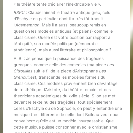
« le théâtre tente d’éclairer l’inextricable vie ».
BSPC
: Claudel aimait le théâtre antique grec, celui
d’Eschyle en particulier dont il a très tôt traduit
l’
Agamemnon
. Mais il a aussi beaucoup remis en
question les modèles antiques (et païens) comme le
classicisme. Quelle est votre position par rapport à
l’Antiquité, son modèle politique (démocratie
athénienne), mais aussi littéraire et philosophique ?
A. B. : Je pense que la puissance des tragédies
grecques, comme celle des comédies (ma pièce
Les
Citrouilles
suit le fil de la pièce d’Aristophane
Les
Grenouilles
), transcende les modèles formels du
classicisme. Ces modèles proviennent bien davantage
de l’esthétique d’Aristote, du théâtre romain, et des
théoriciens académiques du xviie siècle. Si on se met
devant le texte nu des tragédies, tout spécialement
celles d’Eschyle ou de Sophocle, on peut y entendre une
musique très différente de celle dont Boileau veut nous
convaincre qu’elle est un modèle insurpassable. Que
cette musique puisse consonner avec le christianisme