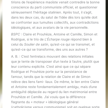
tirions de l’expérience maoïste venait contredire la bonne
conscience du parti communiste officiel, et questionner
sérieusement l’héritage stalinien. Après tout, il s’agit,
dans les deux cas, du salut de l’Idée dès lors qu’elle doit
se confronter aux tumultes collectifs, aux contradictions
idéologiques, et aux avatars de la vie personnelle.
BSPC
: Claire et Prouhèze, Antoine et Camille, Simon et
Rodrigue, si le trio de
L’Écharpe rouge
répond bien à
celui du
Soulier de satin
, qu’est-ce qui se transmet, et
qu’est-ce qui se transforme, des uns aux autres ?
A. B. : C’est l’entrelacs mouvant des relations initiales
que je tente de transposer d’un texte à l’autre, plutôt que
leur contenu explicite. C’est ainsi que ce qui sépare
Rodrigue et Prouhèze porte sur la persistance de
l’amour, tandis que la relation de Claire et de Simon
relève des liens fami- liaux. De même, le lien entre Claire
et Antoine reste fondamentalement ambigu, mais d’une
ambiguïté déplacée au regard du lien matrimonial entre
Prouhèze et Camille. J’ai voulu que la différence
flagrante du « moteur » idéologique général
(catholicisme
versus
communisme) soit en quelque sorte