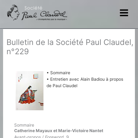
Aller
au
contenu
Bulletin de la Société Paul Claudel,
n°229
• Sommaire
• Entretien avec Alain Badiou à propos
de Paul Claudel
Sommaire
Catherine Mayaux et Marie-Victoire Nantet
Avant-propos /
Foreword,
9