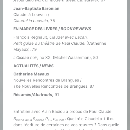
A founding work of modern theatrical aurality,
67
Jean-Baptiste Baronian
Claudel à Louvain /
Claudel in Louvain,
75
EN MARGE DES LIVRES /
BOOK REVIEWS
François Regnault,
Claudel avec Lacan.
Petit guide du théâtre de Paul Claudel
(Catherine
Mayaux), 79
L’Oiseau noir
, no XX, (Michel Wasserman), 80
ACTUALITÉS /
NEWS
Catherine Mayaux
Nouvelles Rencontres de Brangues /
The
Nouvelles Rencontres de Brangues, 87
Résumés/
Abstracts,
91
Entretien avec Alain Badiou à propos de Paul Claudel
B
S
P
c
: Quel rôle Claudel a-t-il eu
ulletin
de la
ociété
aul
laudel
dans l’écriture de certaines de vos œuvres ? Dans quelle