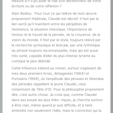
mesure a-t-il pu jouer le rôle d’un déclencheur de votre
écriture ou de votre réflexion ?
Alain Badiou : Pour tout ce qui relève de mon œuvre
proprement théâtrale, Claudel est décisif. Il l’est par le
lien serré qu’il maintient entre les péripéties de
l’existence, la situation historique, l’importance de
l’amour et le travail de la pensée, de la croyance, de la
vision du monde. Il l’est par le style, toujours relevé par
la recherche syntaxique et lexicale, par une rythmique
du phrasé toujours reconnaissable, mais qui est aussi
très varié, capable d’aller du plus intense lyrisme au
comique le plus débridé.
Cette influence s’étend au roman, surtout s’agissant de
mes deux premiers livres,
Almagestes
(1964) et
Portulans
(1969), où l’amplitude des phrases et l’étendue
des périodes rappellent le jeune Claudel, celui
notamment de
Tête d’Or
. Pour la philosophie proprement
dite, c’est autre chose. Je crois que, comme Claudel
dans ses essais les plus théo- riques, je cherche surtout
à être clair, même quand je suis difficile, et à faire
entendre non seulement l’idée, mais la conviction qui la