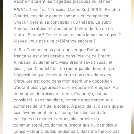
Racine traitaient les tragédies grecques ou latines?
BSPC
: Dans
Les Citrouilles
(Actes Sud, 1996), Brecht et
Claudel, ces deux géants sont mis en compétition.
Chacun défend sa conception du théâtre. Le subtil
Ahmed se refuse à trancher en faveur de l’un ou de
l’autre. Et vous? Tenez-vous toujours la balance égale ?
N’avez-vous pas une préférence secrète ?
A. B. : Commençons par rappeler que l’influence
française est considérable dans l’œuvre de Brecht.
Rimbaud, évidemment. Mais Brecht savait aussi, et
disait, que Claudel était un remarquable dramaturge.
L’opposition que je monte entre eux deux dans
Les
Citrouilles
est donc dans mon esprit une opposition
d’autant plus vigoureuse qu’elle opère entre égaux. Au
demeurant, le troisième terme, Pirandello, est aussi
considéré, dans ma pièce, comme appartenant aux
sommets de l’art de la scène. À partir de là, disons que je
suis évidemment, hors scène, dans les combats
politiques du moment actuel, plus proche du
communiste révolutionnaire Brecht que du catholique
conservateur Claudel. Seulement, dans ma théorie des