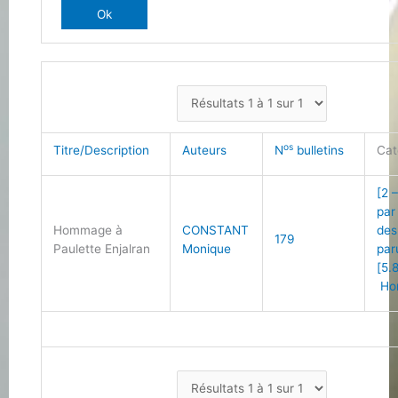
os
Titre/Description
Auteurs
N
bulletins
Cat
[2 
par
Hommage à
CONSTANT
des
179
Paulette Enjalran
Monique
par
[5.
Ho