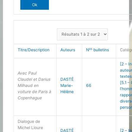
os
Titre/Description
Auteurs
N
bulletins
Catég
[2 – I
auteu
Avec Paul
textes
Claudel et Darius
DASTÉ
[5.1 –
Milhaud en
Marie-
66
l’hom
voiture de Paris à
Hélène
rappo
Copenhague
divers
person
Dialogue de
Michel Lioure
DASTÉ
[2 – I