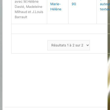
avec M.Hélène
Marie-
90
auteu
Dasté, Madeleine
Hélène
textes
Milhaud et J.Louis
Barrault