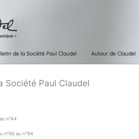
lletin de la Société Paul Claudel
Autour de Claudel
la Société Paul Claudel
 au n°44
du n°65 au n°84