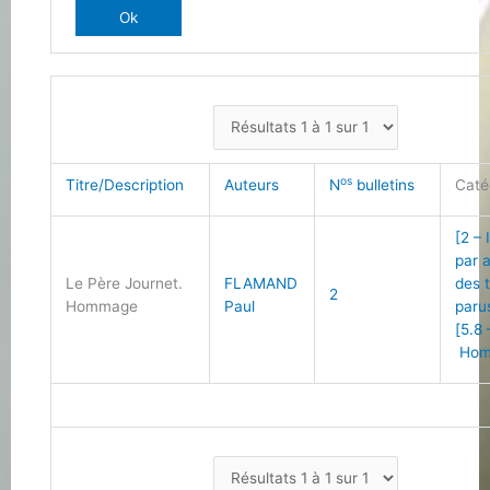
os
Titre/Description
Auteurs
N
bulletins
Caté
[2 – 
par 
Le Père Journet.
FLAMAND
des 
2
Hommage
Paul
paru
[5.8 
Hom