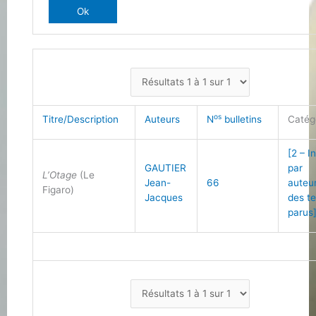
os
Titre/Description
Auteurs
N
bulletins
Catég
[2 – I
GAUTIER
par
L’Otage
(Le
Jean-
66
auteu
Figaro)
Jacques
des t
parus