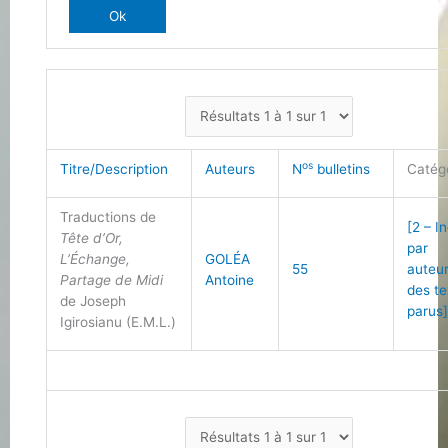
os
Titre/Description
Auteurs
N
bulletins
Catég
Traductions de
[2 – I
Tête d’Or,
par
L’Échange,
GOLÉA
55
auteu
Partage de Midi
Antoine
des te
de Joseph
parus
Igirosianu (E.M.L.)