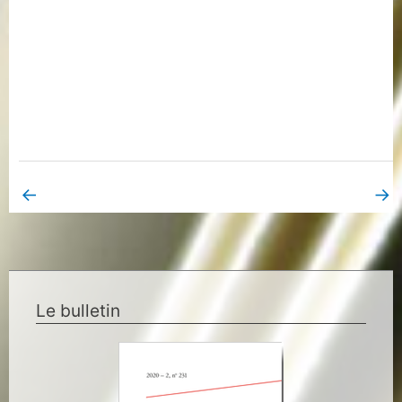
←
→
Book Page précédent
Book Page suivant
Le bulletin