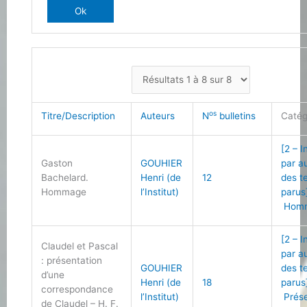
os
Titre/Description
Auteurs
N
bulletins
Catég
[2 – 
Gaston
GOUHIER
par a
Bachelard.
Henri (de
12
des t
Hommage
l’Institut)
parus
Homm
[2 – 
Claudel et Pascal
par a
: présentation
GOUHIER
des t
d’une
Henri (de
18
parus
correspondance
l’Institut)
Prése
de Claudel – H. F.