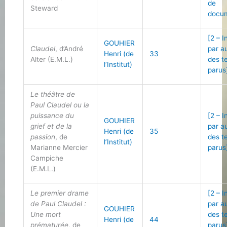
de
Steward
docu
[2 – 
GOUHIER
Claudel
, d’André
par a
Henri (de
33
Alter (E.M.L.)
des t
l’Institut)
parus
Le théâtre de
Paul Claudel ou la
puissance du
[2 – 
GOUHIER
grief et de la
par a
Henri (de
35
passion
, de
des t
l’Institut)
Marianne Mercier
parus
Campiche
(E.M.L.)
Le premier drame
[2 – 
de Paul Claudel :
par a
GOUHIER
Une mort
des t
Henri (de
44
prématurée
, de
parus