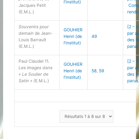
l’Institut)
Jacques Petit
Comp
(E.M.L.)
rendu
Souvenirs pour
[2 – 
GOUHIER
demain
de Jean-
par a
Henri (de
49
Louis Barrault
des t
l’Institut)
(E.M.L.)
parus
Paul Claudel 11.
[2 – 
GOUHIER
Les images dans
par a
Henri (de
58
,
59
« Le Soulier de
des t
l’Institut)
Satin »
(E.M.L.)
parus