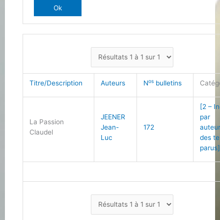
os
Titre/Description
Auteurs
N
bulletins
Catég
[2 – I
JEENER
par
La Passion
Jean-
172
auteu
Claudel
Luc
des te
parus