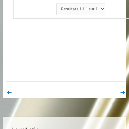
←
→
Book Page précédent
Book Page suivant