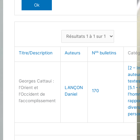
os
Titre/Description
Auteurs
N
bulletins
Catég
[2 – I
auteu
Georges Cattaui :
texte
l’Orient et
LANÇON
[5.1 –
170
l’Occident de
Daniel
l’hom
l’accomplissement
rappo
diver
perso