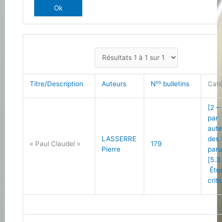
os
Titre/Description
Auteurs
N
bulletins
Caté
[2 –
par
aute
LASSERRE
des 
« Paul Claudel »
179
Pierre
paru
[5.3
Étu
crit