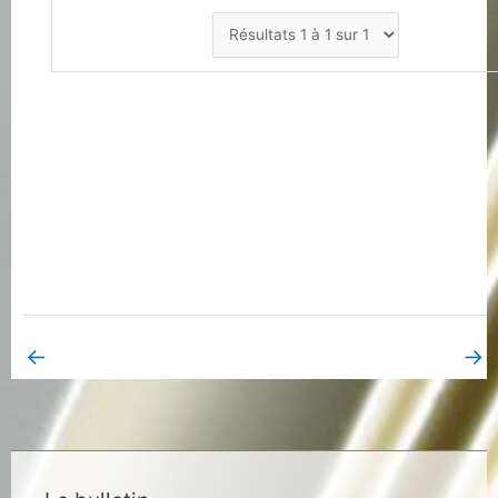
←
→
Book Page précédent
Book Page suivant