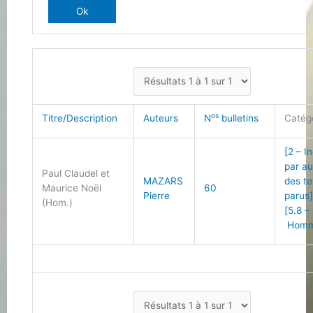
os
Titre/Description
Auteurs
N
bulletins
Catég
[2 – I
par au
Paul Claudel et
MAZARS
des te
Maurice Noël
60
Pierre
parus
(Hom.)
[5.8 –
Homm