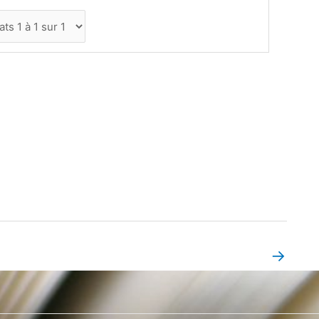
→
Book Page suivant