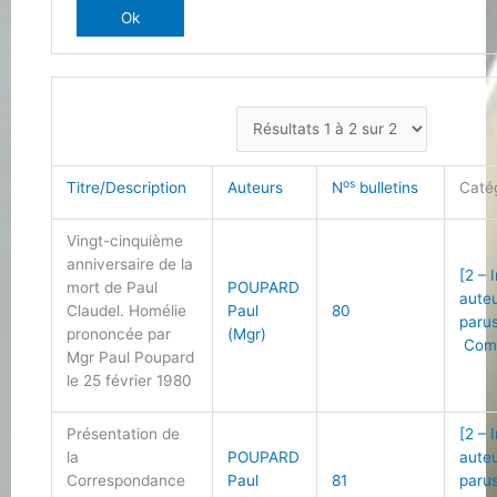
os
Titre/Description
Auteurs
N
bulletins
Caté
Vingt-cinquième
anniversaire de la
[2 – 
mort de Paul
POUPARD
auteu
Claudel. Homélie
Paul
80
paru
prononcée par
(Mgr)
Comm
Mgr Paul Poupard
le 25 février 1980
Présentation de
[2 – 
la
POUPARD
auteu
Correspondance
Paul
81
paru